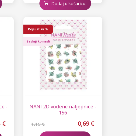
Dodaj u košaricu
Popust
42 %
Zadnji komadi
ce -
NANI 2D vodene naljepnice -
156
5 €
0,69 €
1,19 €