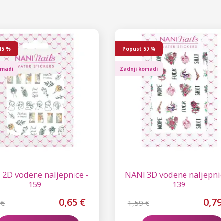
45 %
Popust
50 %
omadi
Zadnji komadi
 2D vodene naljepnice -
NANI 3D vodene naljepni
159
139
0,65 €
0,7
 €
1,59 €