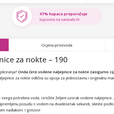
97% kupaca preporučuje
kupovina na naninails.hr
Ocjena proizvoda
ice za nokte – 190
pliciranja?
Onda ćete vodene naljepnice za nokte zasigurno cije
naljepnice za nokte odlična su opcija za jednostavnu i originalnu man
je svega potrebna voda. Izrežite željeni uzorak vodene naljepnice
 pripremljenu posudu s vodom na dvadesetak sekundi, skinite podlog
nim nadlakom. I gotovo!