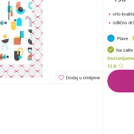
vrlo kvalit
odlično drž
Plave
Na zalihi
Dostavljamo 
12.8.
Dodaj u omiljene