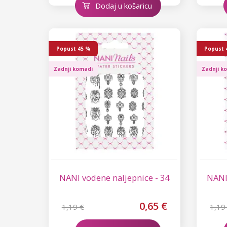
Dodaj u košaricu
Gel boje za trepavice i obrve
Pribor za produljivanje trepavica
Dodaci za trepavice
Popust
45 %
Popust
Zadnji komadi
Zadnji k
NANI vodene naljepnice - 34
NANI
0,65 €
1,19 €
1,19