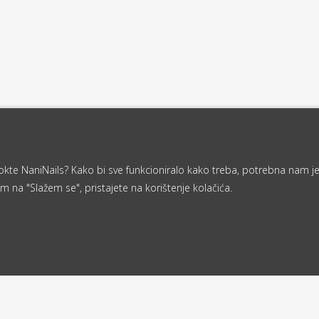
a nokte NaniNails? Kako bi sve funkcioniralo kako treba, potrebna nam j
m na "Slažem se", pristajete na korištenje kolačića.