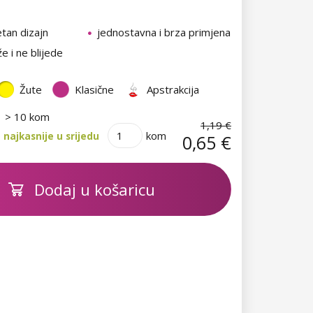
etan dizajn
jednostavna i brza primjena
e i ne blijede
Žute
Klasične
Apstrakcija
> 10 kom
1,19 €
kom
najkasnije u srijedu
0,65 €
Dodaj u košaricu