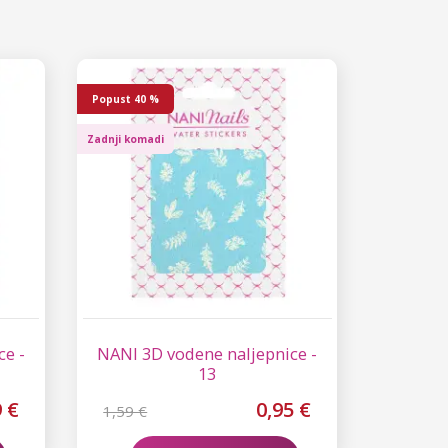
Popust
40 %
Zadnji komadi
ce -
NANI 3D vodene naljepnice -
13
9 €
0,95 €
1,59 €