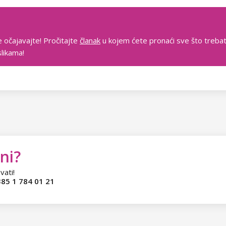
Ne očajavajte! Pročitajte
članak
u kojem ćete pronaći sve što trebat
slikama!
ni?
vati!
85 1 784 01 21