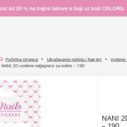
ust od 20 % na trajne lakove u boji uz kod COLORS.
Početna stranica
Ukrašavanje noktiju i Nail Art
Vodene n
NANI 2D vodene naljepnice za nokte – 190
NANI 2D
– 190