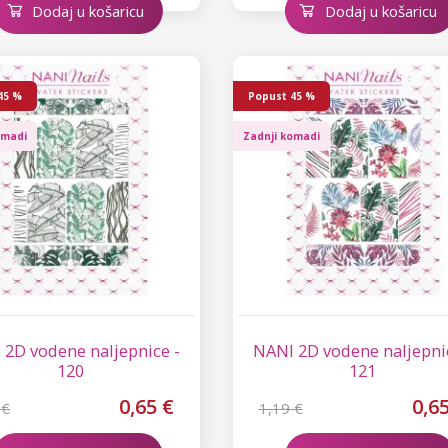
Dodaj u košaricu
Dodaj u košaricu
45 %
Popust
45 %
omadi
Zadnji komadi
 2D vodene naljepnice -
NANI 2D vodene naljepni
120
121
0,65 €
0,6
 €
1,19 €