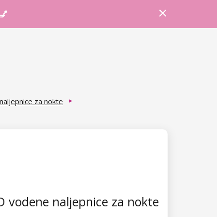
Prijava
Košarica
Savjeti
 💅
aljepnice za nokte
 vodene naljepnice za nokte