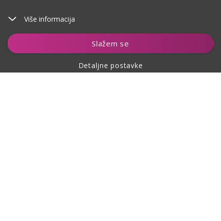
Više informacija
Dodaj u košaricu
Slažem se
Detaljne postavke