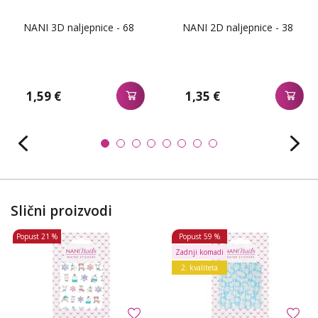
NANI 3D naljepnice - 68
NANI 2D naljepnice - 38
1,59 €
1,35 €
Slični proizvodi
Popust
21 %
Popust
59 %
Zadnji komadi
2. kvaliteta