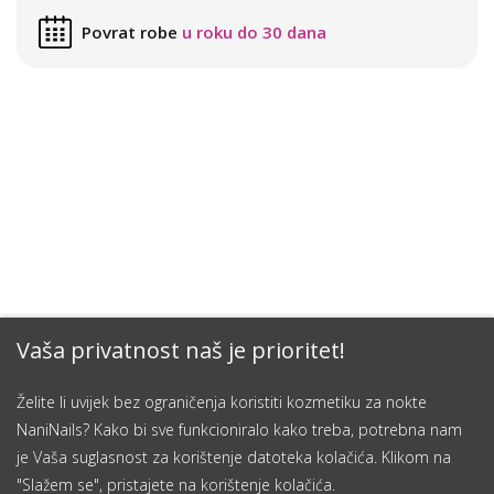
Povrat robe
u roku do 30 dana
Vaša privatnost naš je prioritet!
Želite li uvijek bez ograničenja koristiti kozmetiku za nokte
NaniNails? Kako bi sve funkcioniralo kako treba, potrebna nam
je Vaša suglasnost za korištenje datoteka kolačića. Klikom na
"Slažem se", pristajete na korištenje kolačića.