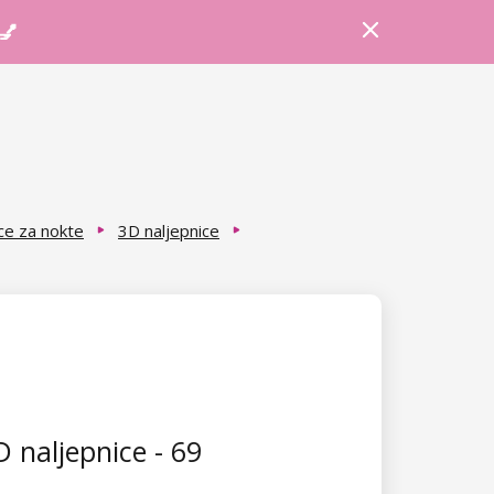
Prijava
Košarica
Savjeti
 💅
ce za nokte
3D naljepnice
 naljepnice - 69