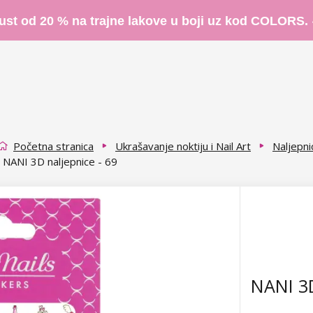
ust od 20 % na trajne lakove u boji uz kod COLORS.
Početna stranica
Ukrašavanje noktiju i Nail Art
Naljepni
NANI 3D naljepnice - 69
NANI 3D