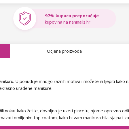
97% kupaca preporučuje
kupovina na naninails.hr
Ocjena proizvoda
9
nikuru. U ponudi je mnogo raznih motiva i možete ih ljepiti kako na p
 prekrasno urađene manikure.
li nokat kako želite, dovoljno je uzeti pincetu, njome oprezno odlijep
azati omiljenim top coatom, kako bi vam manikura bila sjajna i za