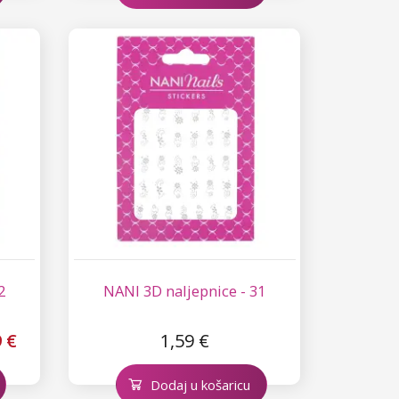
2
NANI 3D naljepnice - 31
9 €
1,59 €
Dodaj u košaricu