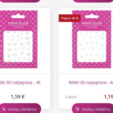
Popust
25 %
NI 3D naljepnice - 45
NANI 3D naljepnice - 4
1,59 €
1,1
1,59 €
Dodaj u košaricu
Dodaj u košaricu