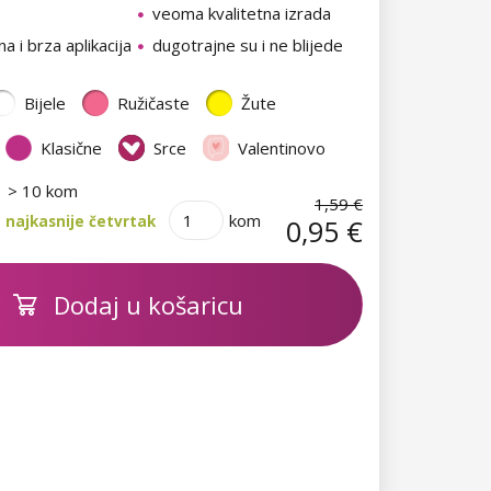
veoma kvalitetna izrada
a i brza aplikacija
dugotrajne su i ne blijede
Bijele
Ružičaste
Žute
Klasične
Srce
Valentinovo
> 10 kom
1,59 €
kom
 najkasnije četvrtak
0,95 €
Dodaj u košaricu