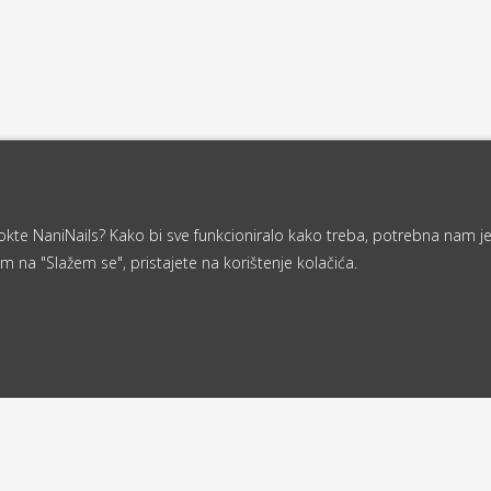
a nokte NaniNails? Kako bi sve funkcioniralo kako treba, potrebna nam j
m na "Slažem se", pristajete na korištenje kolačića.