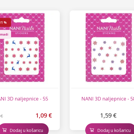
31 %
omadi
NI 3D naljepnice - 55
NANI 3D naljepnice - 5
1,09 €
1,59 €
 €
Dodaj u košaricu
Dodaj u košaricu