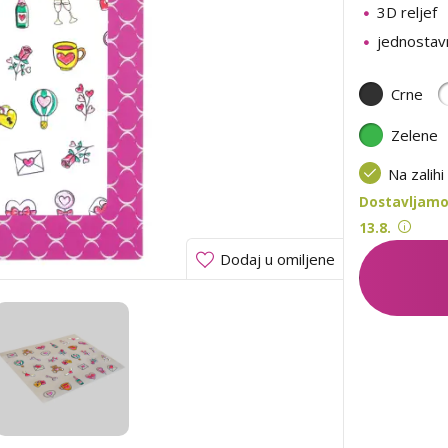
3D reljef
jednostavn
Crne
Zelene
Na zalihi
Dostavljamo
13.8.
Dodaj u omiljene