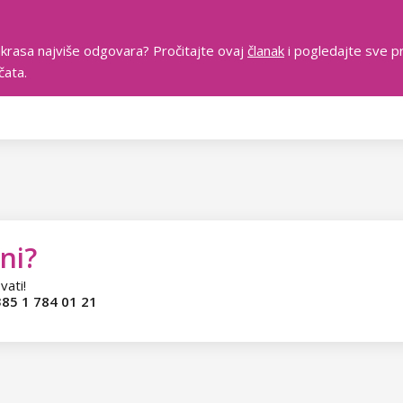
ukrasa najviše odgovara? Pročitajte ovaj
članak
i pogledajte sve pr
čata.
ni?
vati!
85 1 784 01 21