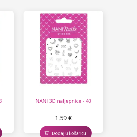
8
NANI 3D naljepnice - 40
1,59 €
Dodaj u košaricu