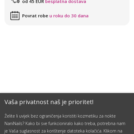
od 45 EUR
besplatna dostava
Povrat robe
u roku do 30 dana
Vaša privatnost naš je prioritet!
Želite li uvijek bez ograničenja koristiti kozmetiku za nokte
NaniNails? Kako bi sve funkcioniralo kako treba, potrebna nam
je Vaša suglasnost za korištenje datoteka kolačića. Klikom na