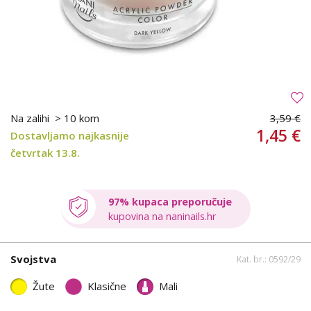
Na zalihi
> 10 kom
3,59 €
1,45 €
Dostavljamo najkasnije
četvrtak 13.8.
97% kupaca preporučuje
kupovina na naninails.hr
Svojstva
Kat. br.: 0592/29
Žute
Klasične
Mali