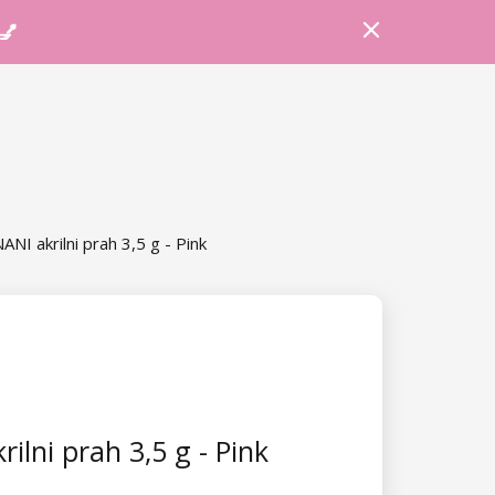
Prijava
Košarica
Savjeti
 💅
ANI akrilni prah 3,5 g - Pink
ilni prah 3,5 g - Pink