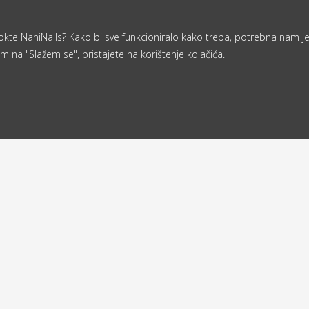
a nokte NaniNails? Kako bi sve funkcioniralo kako treba, potrebna nam j
m na "Slažem se", pristajete na korištenje kolačića.
Od 40 €
ljemo u roku
besplatna
d 24 sata
dostava
a
Povratna adresa