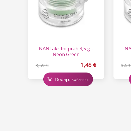
NANI akrilni prah 3,5 g -
NAN
Neon Green
1,45 €
3,59 €
3,59
Dodaj u košaricu