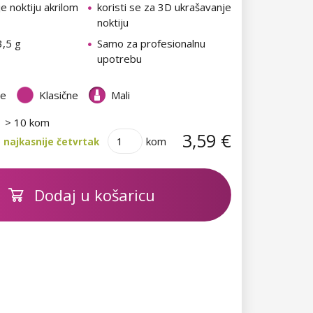
e noktiju akrilom
koristi se za 3D ukrašavanje
noktiju
3,5 g
Samo za profesionalnu
upotrebu
te
Klasične
Mali
> 10 kom
3,59 €
kom
 najkasnije četvrtak
Dodaj u košaricu