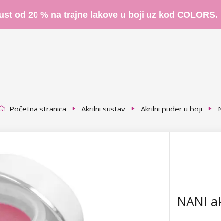
ust od 20 % na trajne lakove u boji uz kod COLORS.
Početna stranica
Akrilni sustav
Akrilni puder u boji
N
NANI akr