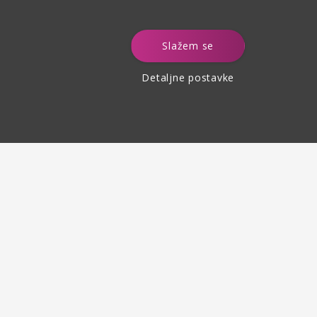
e
Slažem se
Detaljne postavke
Povrat robe
do 30 dana