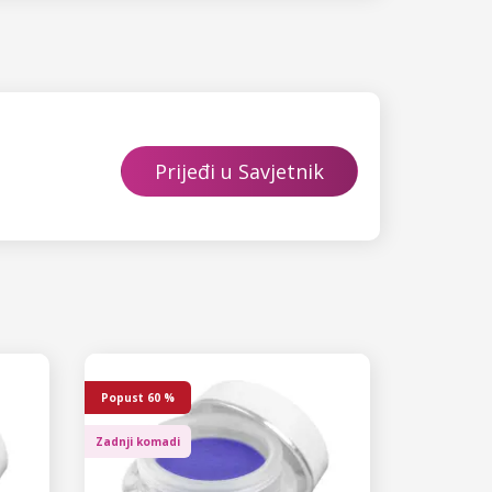
Prijeđi u Savjetnik
Popust
60 %
Zadnji komadi