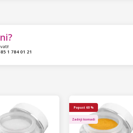
ni?
vati!
85 1 784 01 21
Popust
60 %
Zadnji komadi