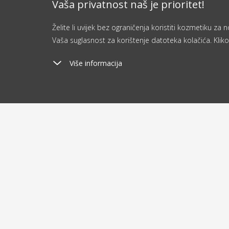
Vaša privatnost naš je prioritet!
Želite li uvijek bez ograničenja koristiti kozmetiku z
Vaša suglasnost za korištenje datoteka kolačića. Kliko
Više informacija
Poštarina
Ša
od 2.9 €
o
O kupovini
O nam