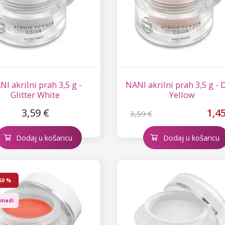
I akrilni prah 3,5 g -
NANI akrilni prah 3,5 g - 
Glitter White
Yellow
3,59 €
1,4
3,59 €
Dodaj u košaricu
Dodaj u košaricu
60 %
omadi