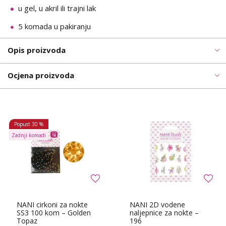
u gel, u akril ili trajni lak
5 komada u pakiranju
Opis proizvoda
Ocjena proizvoda
Popust
30 %
Zadnji komadi
NANI cirkoni za nokte
NANI 2D vodene
SS3 100 kom – Golden
naljepnice za nokte –
Topaz
196