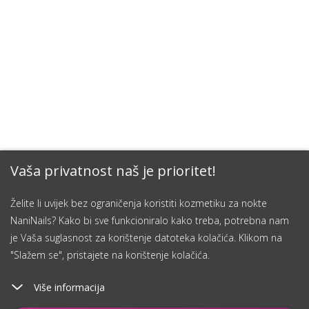
Vaša privatnost naš je prioritet!
Želite li uvijek bez ograničenja koristiti kozmetiku za nokte
NaniNails? Kako bi sve funkcioniralo kako treba, potrebna nam
je Vaša suglasnost za korištenje datoteka kolačića. Klikom na
"Slažem se", pristajete na korištenje kolačića.
Više informacija