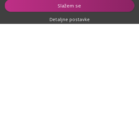
Dodaj u košaricu
Slažem se
Detaljne postavke
O kupovini
O nama