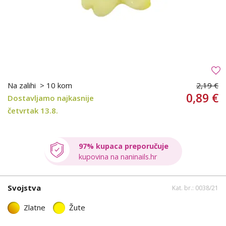
Na zalihi
> 10 kom
2,19 €
0,89 €
Dostavljamo najkasnije
četvrtak 13.8.
97% kupaca preporučuje
kupovina na naninails.hr
Svojstva
Kat. br.: 0038/21
Zlatne
Žute