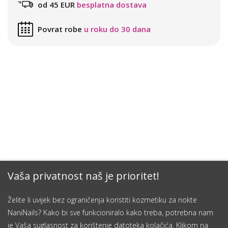
od 45 EUR
besplatna dostava
Povrat robe
u roku do 30 dana
Vaša privatnost naš je prioritet!
Želite li uvijek bez ograničenja koristiti kozmetiku za nokte
NaniNails? Kako bi sve funkcioniralo kako treba, potrebna nam
je Vaša suglasnost za korištenje datoteka kolačića. Klikom na