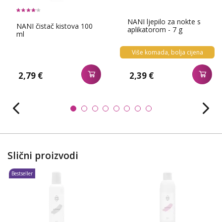
NANI ljepilo za nokte s
NANI čistač kistova 100
aplikatorom - 7 g
ml
Više komada, bolja cijena
2,79 €
2,39 €
Slični proizvodi
Bestseller