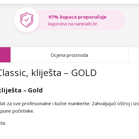
97% kupaca preporučuje
kupovina na naninails.hr
Ocjena proizvoda
Classic, kliješta – GOLD
kliješta – Gold
alat za sve profesionalne i kućne manikerke. Zahvaljujući oštroj i izd
otpune početnike.
kte.