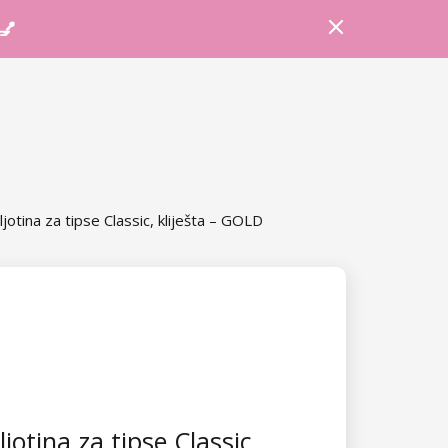
Prijava
Košarica
Savjeti
 💅
ljotina za tipse Classic, kliješta – GOLD
jotina za tipse Classic,