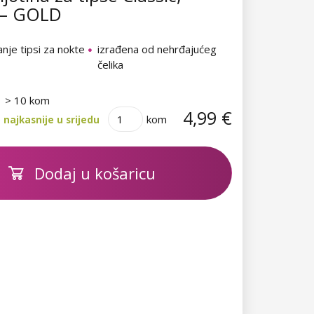
a – GOLD
anje tipsi za nokte
izrađena od nehrđajućeg
čelika
> 10 kom
4,99 €
kom
najkasnije u srijedu
Dodaj u košaricu