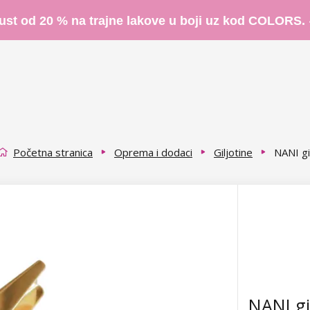
ust od 20 % na trajne lakove u boji uz kod COLORS.
Početna stranica
Oprema i dodaci
Giljotine
NANI gi
NANI gil