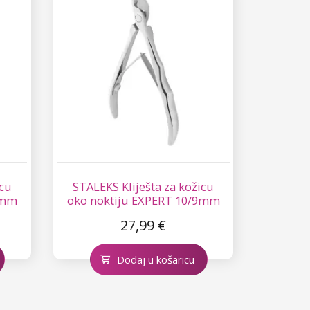
icu
STALEKS Kliješta za kožicu
 mm
oko noktiju EXPERT 10/9mm
27,99 €
Dodaj u košaricu