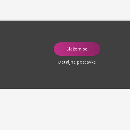
e
Slažem se
Detaljne postavke
Povrat robe