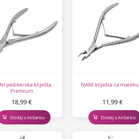
I pedikerska kliješta
NANI kliješta za manik
Premium
18,99 €
11,99 €
Dodaj u košaricu
Dodaj u košaricu