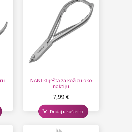
uru
NANI kliješta za kožicu oko
noktiju
7,99 €
Dodaj u košaricu