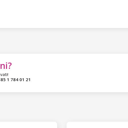
ni?
vati!
85 1 784 01 21