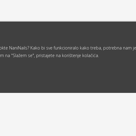
a nokte NaniNails? Kako bi sve funkcioniralo kako treba, potrebna nam j
m na "Slažem se", pristajete na korištenje kolačića.
Od 40 €
ljemo u roku
besplatna