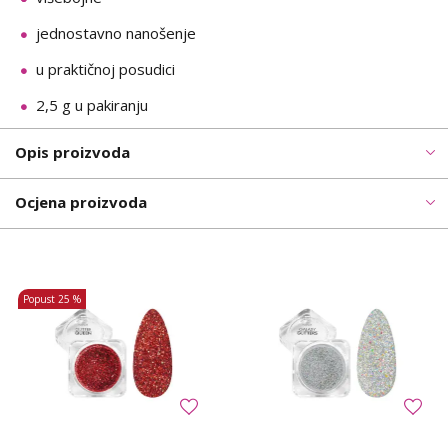
jednostavno nanošenje
u praktičnoj posudici
2,5 g u pakiranju
Opis proizvoda
Ocjena proizvoda
Popust
25 %