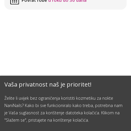
Povrat robe
u roku do 30 dana
Vaša privatnost naš je prioritet!
Želite li uvijek bez ograničenja koristiti kozmetiku za nokte
NaniNails? Kako bi sve funkcioniralo kako treba, potrebna nam
je Vaša suglasnost za korištenje datoteka kolačića. Klikom na
"Slažem se", pristajete na korištenje kolačića.