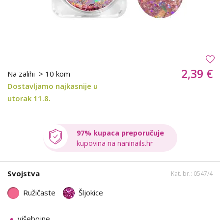
2,39 €
Na zalihi
> 10 kom
Dostavljamo najkasnije u
utorak 11.8.
97% kupaca preporučuje
kupovina na naninails.hr
Svojstva
Kat. br.: 0547/4
Ružičaste
Šljokice
višebojne