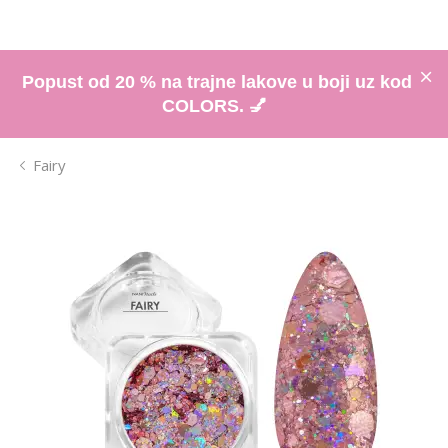
Popust od 20 % na trajne lakove u boji uz kod
COLORS. 💅
Fairy