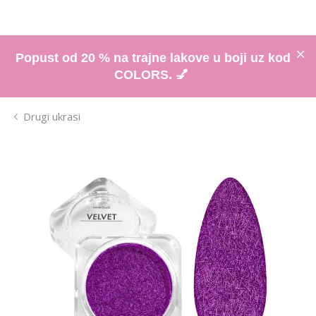
Popust od 20 % na trajne lakove u boji uz kod
COLORS. 💅
Drugi ukrasi