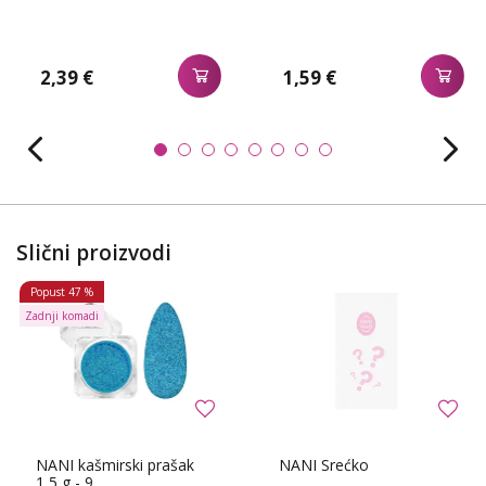
2,39 €
1,59 €
Slični proizvodi
Popust
47 %
Zadnji komadi
NANI kašmirski prašak
NANI Srećko
1,5 g - 9