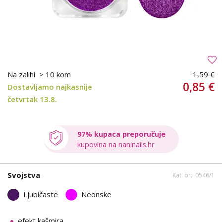
Na zalihi
> 10 kom
1,59 €
0,85 €
Dostavljamo najkasnije
četvrtak 13.8.
97% kupaca preporučuje
kupovina na naninails.hr
Svojstva
Kat. br.: 0546/1
Ljubičaste
Neonske
efekt kašmira