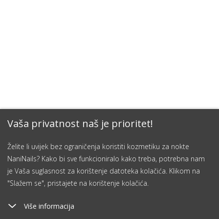
Vaša privatnost naš je prioritet!
Želite li uvijek bez ograničenja koristiti kozmetiku za nokte
NaniNails? Kako bi sve funkcioniralo kako treba, potrebna nam
je Vaša suglasnost za korištenje datoteka kolačića. Klikom na
"Slažem se", pristajete na korištenje kolačića.
Više informacija