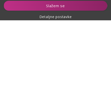
Dodaj u košaricu
Slažem se
Detaljne postavke
O kupovini