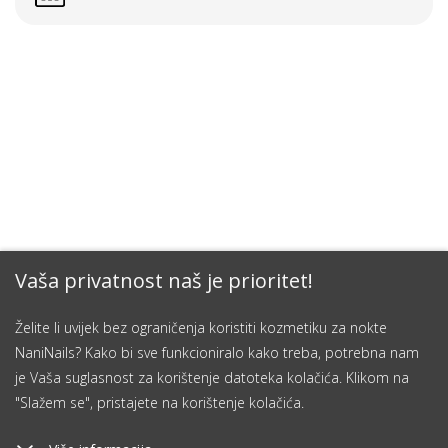
Vaša privatnost naš je prioritet!
Želite li uvijek bez ograničenja koristiti kozmetiku za nokte
NaniNails? Kako bi sve funkcioniralo kako treba, potrebna nam
je Vaša suglasnost za korištenje datoteka kolačića. Klikom na
"Slažem se", pristajete na korištenje kolačića.