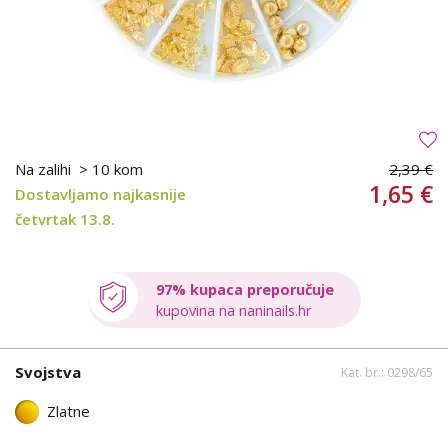
Na zalihi
> 10 kom
2,39 €
1,65 €
Dostavljamo najkasnije
četvrtak 13.8.
97% kupaca preporučuje
kupovina na naninails.hr
Svojstva
Kat. br.: 0298/65
Zlatne