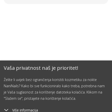
Vaša privatnost naš je prioritet!
Želite li uvijek bez ograničenja koristiti kozmetiku za nokte
NaniNails? Kako bi sve funkcioniralo kako treba, potrebna nam
je Vaša suglasnost za korištenje datoteka kolačića. Klikom na
"Slažem se", pristajete na korištenje kolačića.
Više informacija