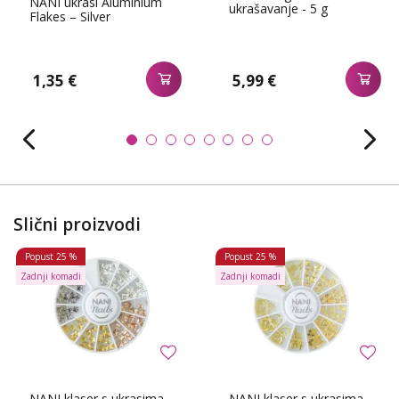
NANI ukrasi Aluminium
ukrašavanje - 5 g
Flakes – Silver
1,35 €
5,99 €
Slični proizvodi
Popust
25 %
Popust
25 %
Zadnji komadi
Zadnji komadi
NANI klaser s ukrasima -
NANI klaser s ukrasima -