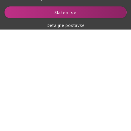
Dodaj u košaricu
Slažem se
Detaljne postavke
O kupovini