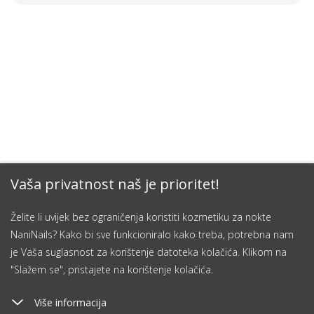
Vaša privatnost naš je prioritet!
Želite li uvijek bez ograničenja koristiti kozmetiku za nokte
NaniNails? Kako bi sve funkcioniralo kako treba, potrebna nam
je Vaša suglasnost za korištenje datoteka kolačića. Klikom na
"Slažem se", pristajete na korištenje kolačića.
Više informacija