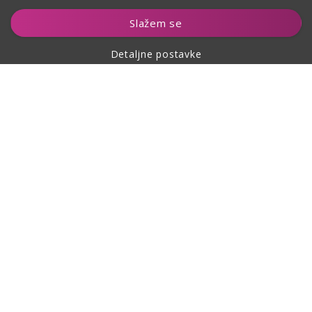
Dodaj u košaricu
Slažem se
Detaljne postavke
O kupovini