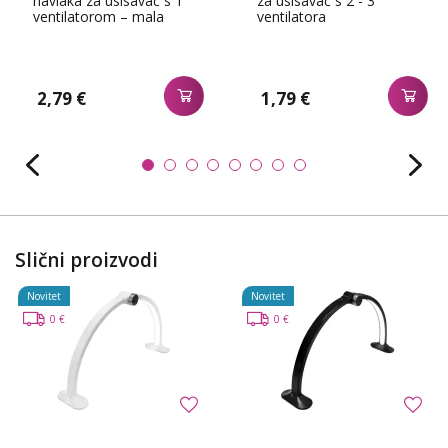
navlaka za usisavač s 1
za usisavač s 2 - 3
ventilatorom – mala
ventilatora
2,79 €
1,79 €
Slični proizvodi
Novitet
Novitet
0 €
0 €