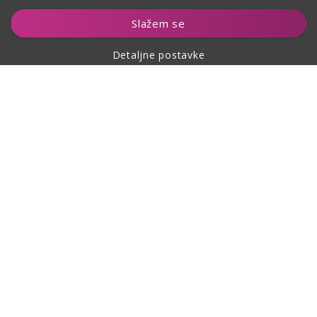
Dodaj u košaricu
Slažem se
Detaljne postavke
O kupovini