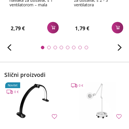
navlaka za usisavač s 1
za usisavač s 2 - 3
ventilatorom – mala
ventilatora
2,79 €
1,79 €
Slični proizvodi
Novitet
0 €
0 €