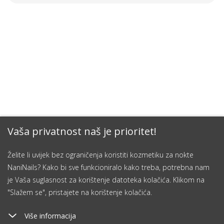
Vaša privatnost naš je prioritet!
Želite li uvijek bez ograničenja koristiti kozmetiku za nokte
NaniNails? Kako bi sve funkcioniralo kako treba, potrebna nam
je Vaša suglasnost za korištenje datoteka kolačića. Klikom na
"Slažem se", pristajete na korištenje kolačića.
Više informacija