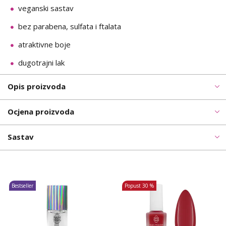
veganski sastav
bez parabena, sulfata i ftalata
atraktivne boje
dugotrajni lak
Opis proizvoda
Ocjena proizvoda
Sastav
Bestseller
Popust
30 %