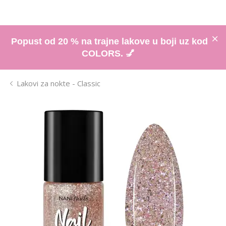
Popust od 20 % na trajne lakove u boji uz kod
COLORS. 💅
Lakovi za nokte - Classic