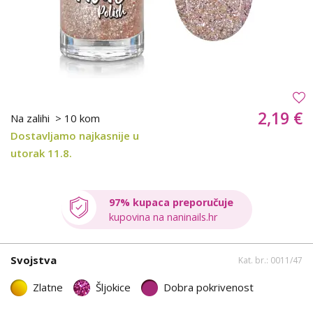
2,19 €
Na zalihi
> 10 kom
Dostavljamo najkasnije u
utorak 11.8.
97% kupaca preporučuje
kupovina na naninails.hr
Svojstva
Kat. br.: 0011/47
Zlatne
Šljokice
Dobra pokrivenost