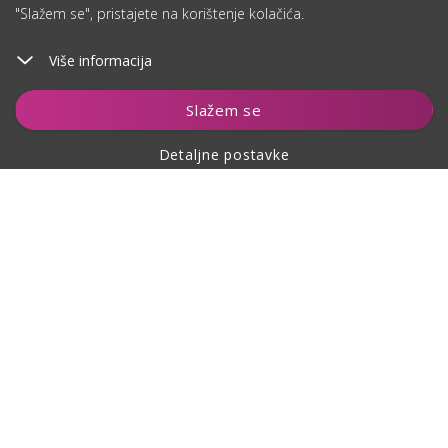
"Slažem se", pristajete na korištenje kolačića.
Više informacija
Dodaj u košaricu
Slažem se
Detaljne postavke