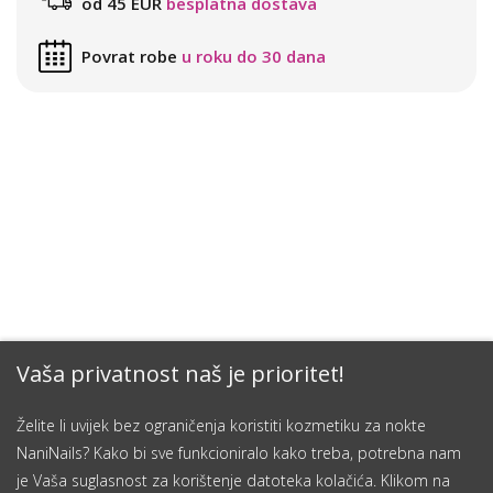
od 45 EUR
besplatna dostava
Povrat robe
u roku do 30 dana
Vaša privatnost naš je prioritet!
Želite li uvijek bez ograničenja koristiti kozmetiku za nokte
NaniNails? Kako bi sve funkcioniralo kako treba, potrebna nam
je Vaša suglasnost za korištenje datoteka kolačića. Klikom na