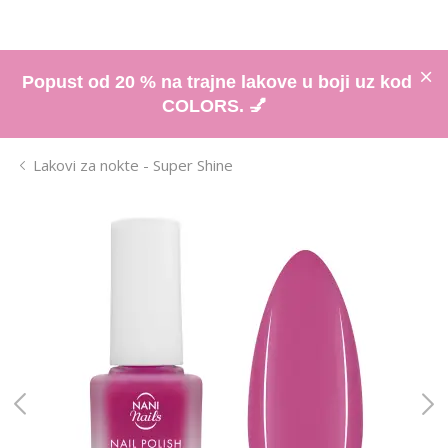
Popust od 20 % na trajne lakove u boji uz kod
COLORS. 💅
Lakovi za nokte - Super Shine