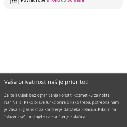
Povrat robe
u roku do 30 dana
Vaša privatnost naš je prioritet!
Želite li uvijek bez ograničenja koristiti kozmetiku za nokte
NaniNails? Kako bi sve funkcioniralo kako treba, potrebna nam
je Vaša suglasnost za korištenje datoteka kolačića. Klikom na
"Slažem se", pristajete na korištenje kolačića.