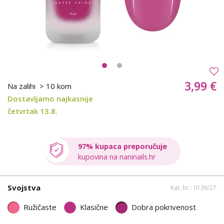
3,99 €
Na zalihi
> 10 kom
Dostavljamo najkasnije
četvrtak 13.8.
97% kupaca preporučuje
kupovina na naninails.hr
Svojstva
Kat. br.: 0136/27
Ružičaste
Klasične
Dobra pokrivenost