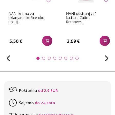
NANI krema za
NANI odstranjivač
uklanjanje kožice oko
kutikula Cuticle
noktij...
Remover...
5,50 €
3,99 €
Poštarina
od 2.9 EUR
Šaljemo
do 24 sata
od 45 EUR
besplatna dostava