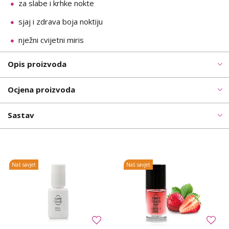
za slabe i krhke nokte
sjaj i zdrava boja noktiju
nježni cvijetni miris
Opis proizvoda
Ocjena proizvoda
Sastav
Naš savjet
Naš savjet