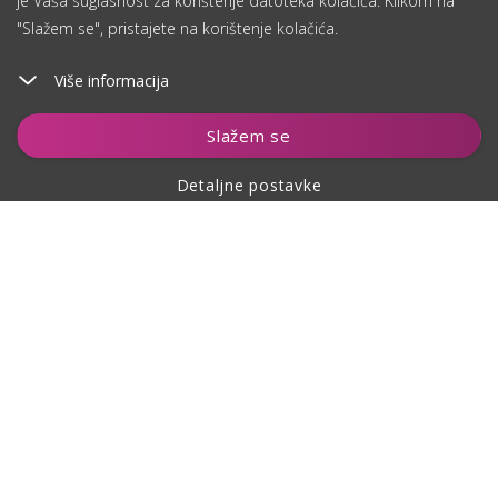
je Vaša suglasnost za korištenje datoteka kolačića. Klikom na
"Slažem se", pristajete na korištenje kolačića.
Više informacija
Dodaj u košaricu
Slažem se
Detaljne postavke