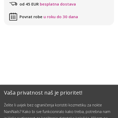
od 45 EUR
besplatna dostava
Povrat robe
u roku do 30 dana
Vaša privatnost naš je prioritet!
Želite li uvijek bez ograničenja koristiti kozmetiku za nokte
NaniNails? Kako bi sve funkcioniralo kako treba, potrebna nam