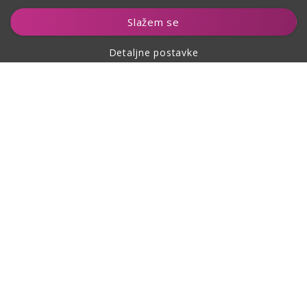
Dodaj u košaricu
Slažem se
Detaljne postavke
O kupovini