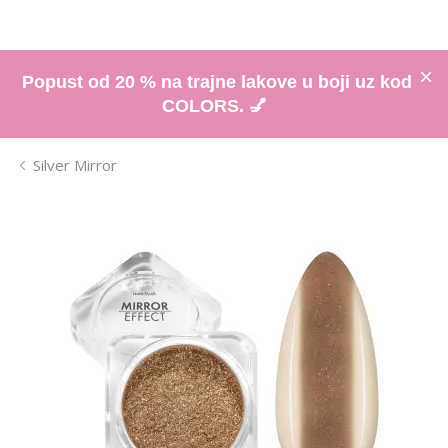
Popust od 20 % na trajne lakove u boji uz kod
COLORS. 💅
Silver Mirror