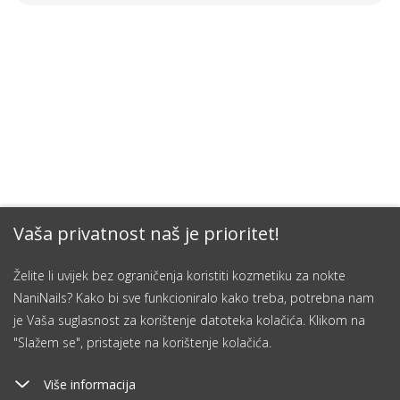
Vaša privatnost naš je prioritet!
Želite li uvijek bez ograničenja koristiti kozmetiku za nokte
NaniNails? Kako bi sve funkcioniralo kako treba, potrebna nam
je Vaša suglasnost za korištenje datoteka kolačića. Klikom na
"Slažem se", pristajete na korištenje kolačića.
Više informacija