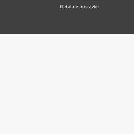
Detaljne postavke
Povrat robe
do 30 dana