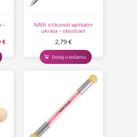
e –
NANI silikonski aplikator
ukrasa – obostrani
9 €
2,79 €
Dodaj u košaricu