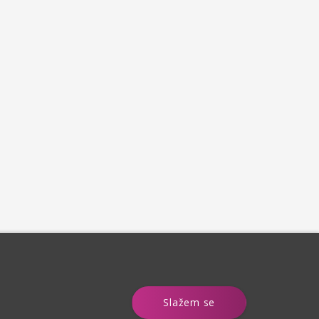
e
Slažem se