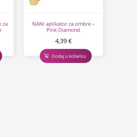
 za
NANI aplikator za ombre –
m
Pink Diamond
4,39 €
Dodaj u košaricu