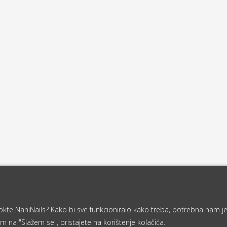
a nokte NaniNails? Kako bi sve funkcioniralo kako treba, potrebna nam j
m na "Slažem se", pristajete na korištenje kolačića.