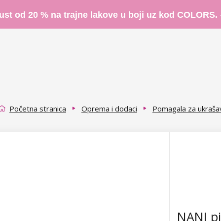
ust od 20 % na trajne lakove u boji uz kod COLORS.
Početna stranica
Oprema i dodaci
Pomagala za ukraša
NANI pi