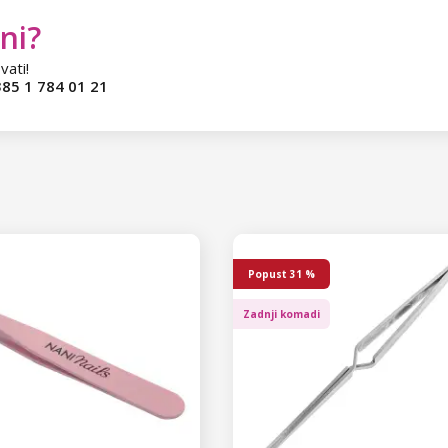
ni?
vati!
85 1 784 01 21
Popust
31 %
Zadnji komadi