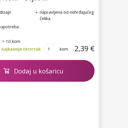
 dizajn
napravljena od nehrđajućeg
čelika
 upotreba
> 10 kom
2,39 €
kom
 najkasnije četvrtak
Dodaj u košaricu