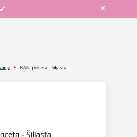
Prijava
Košarica
Savjeti
 💅
vanje
NANI pinceta - Šiljasta
nceta - Šiljasta