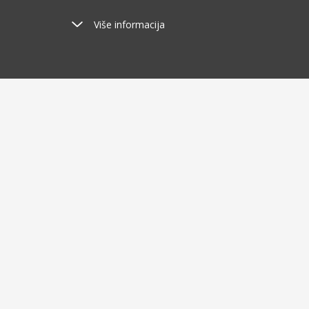
Više informacija
Poštarina
Ša
od 2.9 €
o
O kupovini
O nam
Dostava i plaćanje
Blog
Humanit
Uvjeti poslovanja
Tko sm
Povrat robe u roku do 30 dana