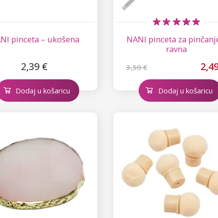
NI pinceta – ukošena
NANI pinceta za pinčanj
ravna
2,39 €
2,4
3,59 €
Dodaj u košaricu
Dodaj u košaricu