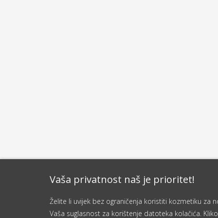
Vaša privatnost naš je prioritet!
Želite li uvijek bez ograničenja koristiti kozmetiku z
Vaša suglasnost za korištenje datoteka kolačića. Kliko