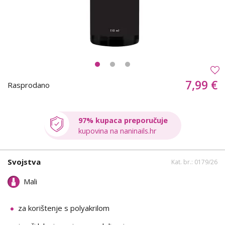
7,99 €
Rasprodano
97% kupaca preporučuje
kupovina na naninails.hr
Svojstva
Kat. br.: 0179/26
Mali
za korištenje s polyakrilom