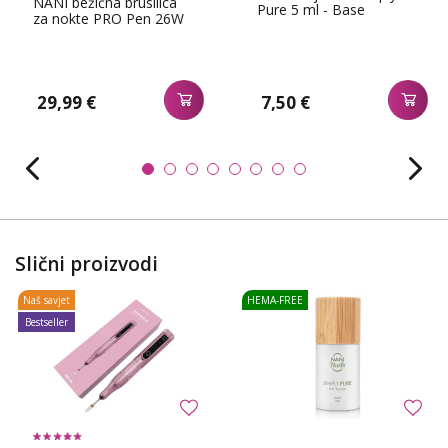
NANI bežična brusilica
Pure 5 ml - Base
za nokte PRO Pen 26W
29,99 €
7,50 €
Slični proizvodi
Naš savjet
HEMA-FREE
Bestseller