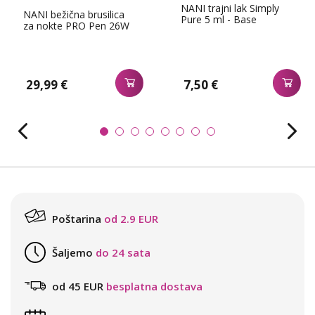
NANI trajni lak Simply
NANI bežična brusilica
Pure 5 ml - Base
za nokte PRO Pen 26W
29,99 €
7,50 €
Poštarina
od 2.9 EUR
Šaljemo
do 24 sata
od 45 EUR
besplatna dostava