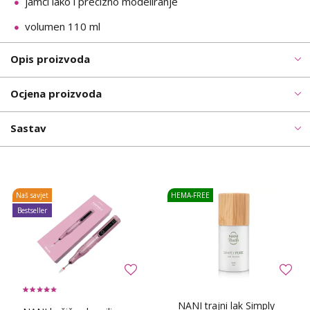
jamči lako i precizno modeliranje
volumen 110 ml
Opis proizvoda
Ocjena proizvoda
Sastav
Naš savjet
HEMA-FREE
Bestseller
NANI trajni lak Simply