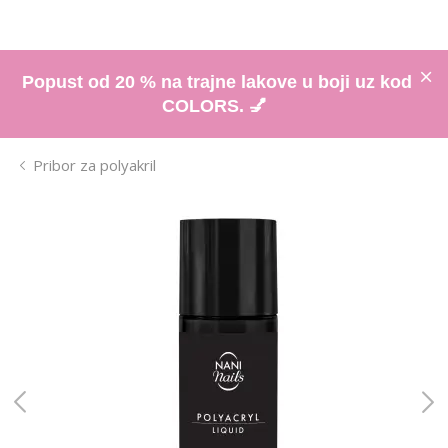
Popust od 20 % na trajne lakove u boji uz kod
COLORS. 💅
Pribor za polyakril