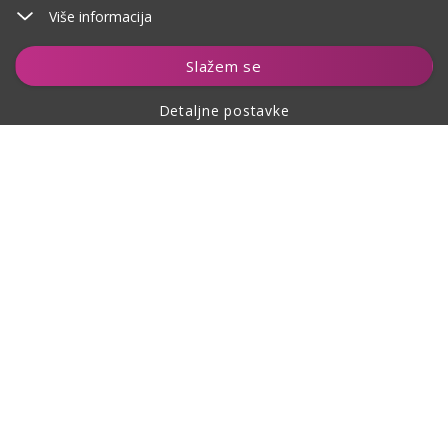
Više informacija
Čuvaj
Slažem se
Detaljne postavke
O kupovini