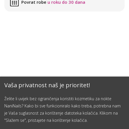
Povrat robe
u roku do 30 dana
Vaša privatnost naš je prioritet!
Želite li uvijek bez ograničenja koristiti kozmetiku za nokte
NaniNails? Kako bi sve funkcioniralo kako treba, potrebna nam
je Vaša suglasnost za korištenje datoteka kolačića. Klikom na
"Slažem se", pristajete na korištenje kolačića.