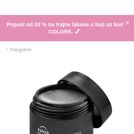
Popust od 20 % na trajne lakove u boji uz kod
COLORS. 💅
Polygelovi