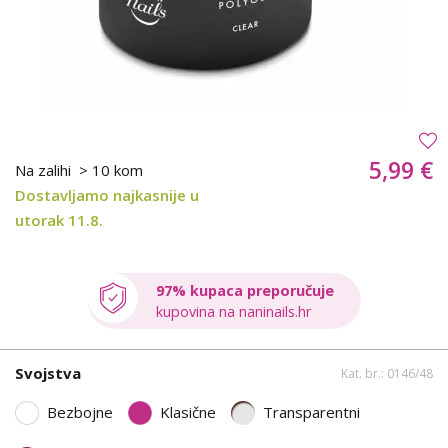
5,99 €
Na zalihi
> 10 kom
Dostavljamo najkasnije u
utorak 11.8.
97% kupaca preporučuje
kupovina na naninails.hr
Svojstva
Kat. br.: 0146/48
Bezbojne
Klasične
Transparentni