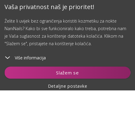
Vaša privatnost naš je prioritet!
Želite li uvijek bez ograničenja koristiti kozmetiku za nokte
NaniNails? Kako bi sve funkcioniralo kako treba, potrebna nam
je Vaša suglasnost za korištenje datoteka kolačića. Klikom na
"Slažem se", pristajete na korištenje kolačića.
Više informacija
Dodaj u košaricu
Slažem se
Detaljne postavke