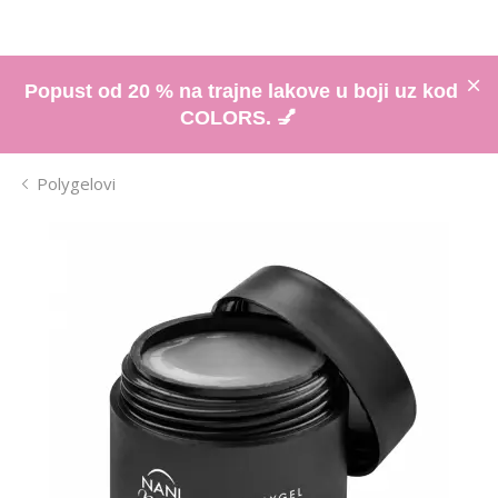
Popust od 20 % na trajne lakove u boji uz kod
COLORS. 💅
Polygelovi