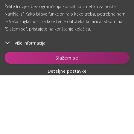
Želite li uvijek bez ograničenja koristiti kozmetiku za nokte
NaniNails? Kako bi sve funkcioniralo kako treba, potrebna nam
je Vaša suglasnost za korištenje datoteka kolačića. Klikom na
"Slažem se", pristajete na korištenje kolačića.
Više informacija
Dodaj u košaricu
Slažem se
Detaljne postavke