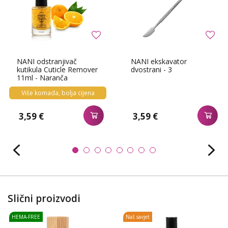
NANI odstranjivač
NANI ekskavator
kutikula Cuticle Remover
dvostrani - 3
11ml - Naranča
Više komada, bolja cijena
3,59 €
3,59 €
Slični proizvodi
HEMA-FREE
Naš savjet