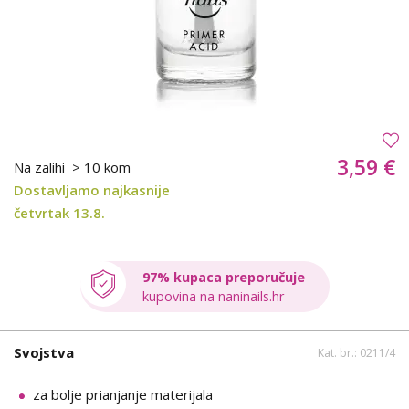
3,59 €
Na zalihi
> 10 kom
Dostavljamo najkasnije
četvrtak 13.8.
97% kupaca preporučuje
kupovina na naninails.hr
Svojstva
Kat. br.: 0211/4
za bolje prianjanje materijala