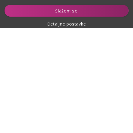
Dodaj u košaricu
Slažem se
Detaljne postavke
O kupovini