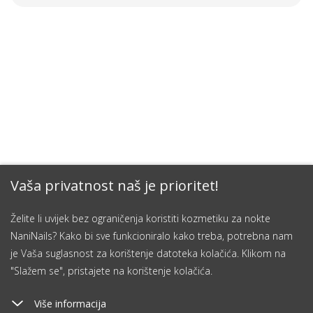
Vaša privatnost naš je prioritet!
Želite li uvijek bez ograničenja koristiti kozmetiku za nokte
NaniNails? Kako bi sve funkcioniralo kako treba, potrebna nam
je Vaša suglasnost za korištenje datoteka kolačića. Klikom na
"Slažem se", pristajete na korištenje kolačića.
Više informacija