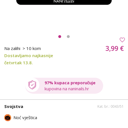
3,99 €
Na zalihi
> 10 kom
Dostavljamo najkasnije
četvrtak 13.8.
97% kupaca preporučuje
kupovina na naninails.hr
Svojstva
Kat. br.: 0043/51
Noć vještica