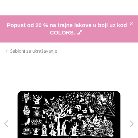
Popust od 20 % na trajne lakove u boji uz kod
COLORS. 💅
Šabloni za ukrašavanje