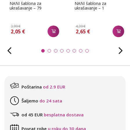
NANI šablona za
NANI šablona za
ukrašavanje – 79
ukrašavanje – 1
3,99 €
4,39 €
2,05 €
2,65 €
Poštarina
od 2.9 EUR
Šaljemo
do 24 sata
od 45 EUR
besplatna dostava
Povrat robe
u roku do 30 dana