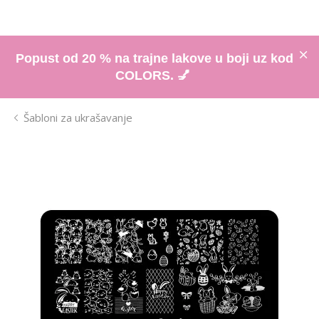
Popust od 20 % na trajne lakove u boji uz kod
COLORS. 💅
Šabloni za ukrašavanje