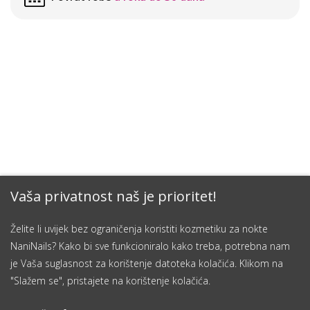
Vaša privatnost naš je prioritet!
Želite li uvijek bez ograničenja koristiti kozmetiku za nokte
NaniNails? Kako bi sve funkcioniralo kako treba, potrebna nam
je Vaša suglasnost za korištenje datoteka kolačića. Klikom na
"Slažem se", pristajete na korištenje kolačića.