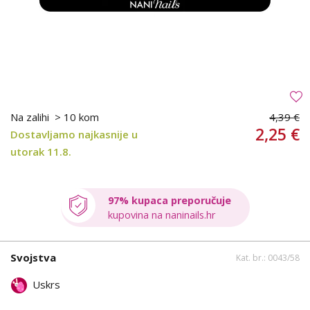
Na zalihi
> 10 kom
4,39 €
2,25 €
Dostavljamo najkasnije u
utorak 11.8.
97% kupaca preporučuje
kupovina na naninails.hr
Svojstva
Kat. br.: 0043/58
Uskrs