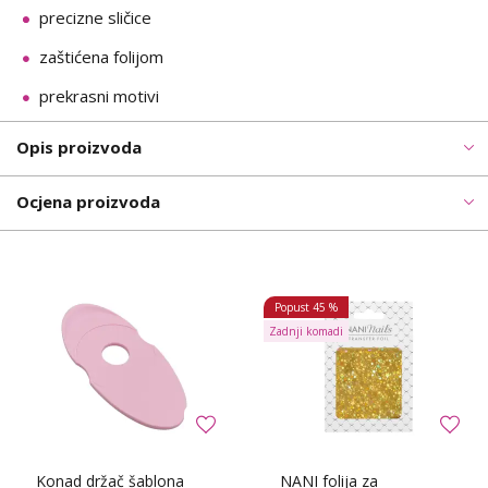
precizne sličice
zaštićena folijom
prekrasni motivi
Opis proizvoda
Ocjena proizvoda
Popust
45 %
Zadnji komadi
Konad držač šablona
NANI folija za