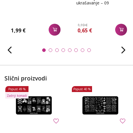
ukrašavanje – 09
1,19 €
1,99 €
0,65 €
Slični proizvodi
Popust
49 %
Popust
40 %
Zadnji komadi