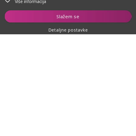
Više informacija
Dodaj u košaricu
Slažem se
Detaljne postavke
O kupovini