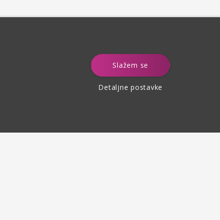
e
Slažem se
Detaljne postavke
Povrat robe
do 30 dana