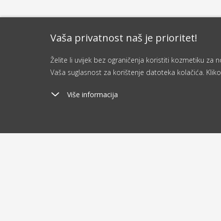
Vaša privatnost naš je prioritet!
Želite li uvijek bez ograničenja koristiti kozmetiku z
Vaša suglasnost za korištenje datoteka kolačića. Kliko
Više informacija
Poštarina
Ša
od 2.9 €
o