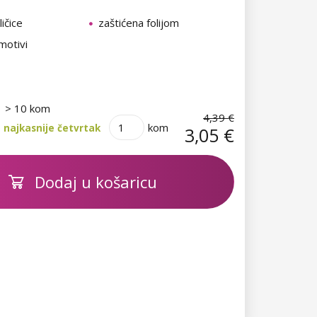
ičice
zaštićena folijom
motivi
> 10 kom
4,39 €
kom
 najkasnije četvrtak
3,05 €
Dodaj u košaricu