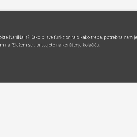
a nokte NaniNails? Kako bi sve funkcioniralo kako treba, potrebna nam j
m na "Slažem se", pristajete na korištenje kolačića.
Od 40 €
ljemo u roku
besplatna
d 24 sata
dostava