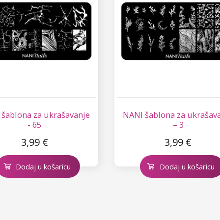
šablona za ukrašavanje
NANI šablona za ukrašav
- 65
– 3
3,99 €
3,99 €
Dodaj u košaricu
Dodaj u košaricu