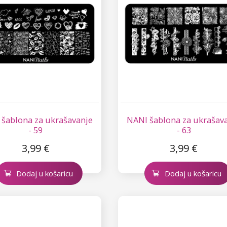
šablona za ukrašavanje
NANI šablona za ukrašav
- 59
- 63
3,99 €
3,99 €
Dodaj u košaricu
Dodaj u košaricu