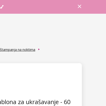
Prijava
Košarica
Savjeti
 💅
štampanja na noktima
blona za ukrašavanje - 60