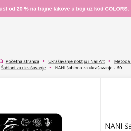
ust od 20 % na trajne lakove u boji uz kod COLORS.
Početna stranica
Ukrašavanje noktiju i Nail Art
Metoda 
Šabloni za ukrašavanje
NANI šablona za ukrašavanje - 60
NANI ša