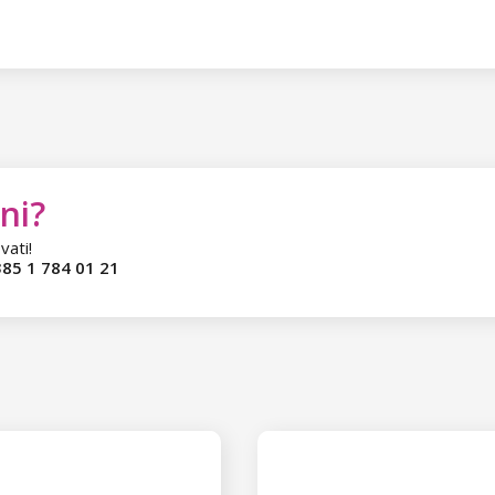
ni?
vati!
85 1 784 01 21