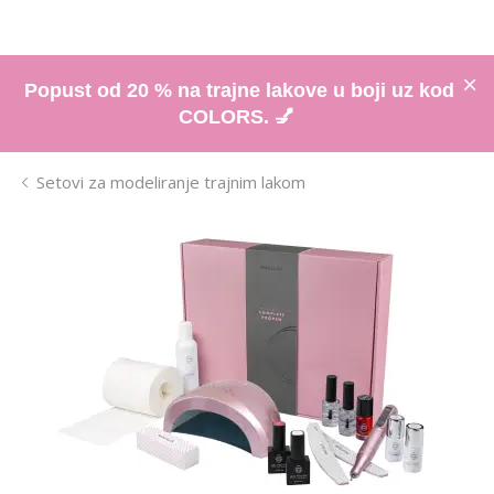
Popust od 20 % na trajne lakove u boji uz kod
COLORS. 💅
Setovi za modeliranje trajnim lakom