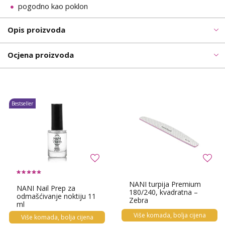
pogodno kao poklon
Opis proizvoda
Ocjena proizvoda
Bestseller
NANI turpija Premium
NANI Nail Prep za
180/240, kvadratna –
odmašćivanje noktiju 11
Zebra
ml
Više komada, bolja cijena
Više komada, bolja cijena