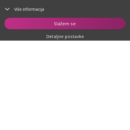
Više informacija
Dodaj u košaricu
Slažem se
Detaljne postavke