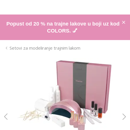
Popust od 20 % na trajne lakove u boji uz kod
COLORS. 💅
Setovi za modeliranje trajnim lakom