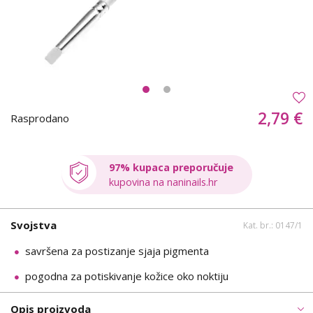
2,79 €
Rasprodano
97% kupaca preporučuje
kupovina na naninails.hr
Svojstva
Kat. br.: 0147/1
savršena za postizanje sjaja pigmenta
pogodna za potiskivanje kožice oko noktiju
Opis proizvoda