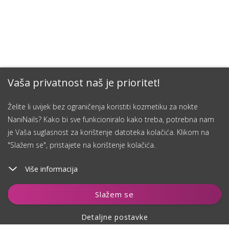
Vaša privatnost naš je prioritet!
Želite li uvijek bez ograničenja koristiti kozmetiku za nokte
NaniNails? Kako bi sve funkcioniralo kako treba, potrebna nam
je Vaša suglasnost za korištenje datoteka kolačića. Klikom na
"Slažem se", pristajete na korištenje kolačića.
Više informacija
Čuvaj
Slažem se
Detaljne postavke