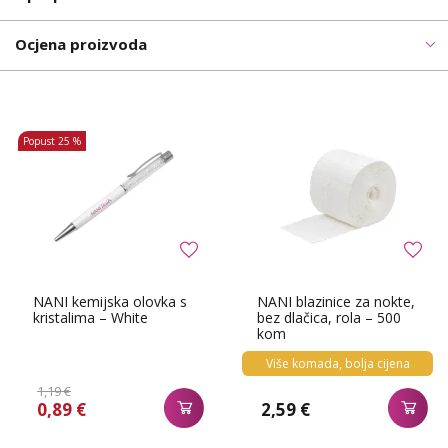
Ocjena proizvoda
Popust
25 %
NANI kemijska olovka s
NANI blazinice za nokte,
kristalima – White
bez dlačica, rola – 500
kom
Više komada, bolja cijena
1,19 €
0,89 €
2,59 €