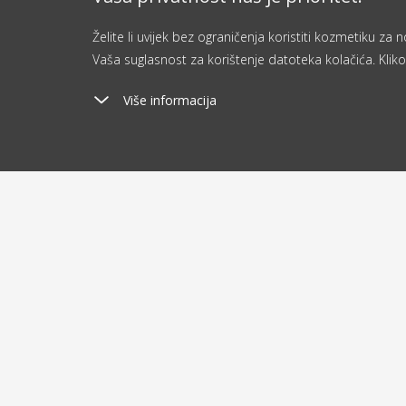
Želite li uvijek bez ograničenja koristiti kozmetiku z
Vaša suglasnost za korištenje datoteka kolačića. Kliko
Više informacija
Poštarina
Ša
od 2.9 €
o
O kupovini
O nam