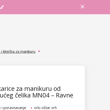
Prijava
Košarica
Savjeti
 💅
 i kliješta za manikuru
arice za manikuru od
ućeg čelika MN04 – Ravne
e i poravnavanje
vrlo oštar vrh