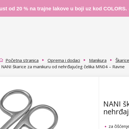
ust od 20 % na trajne lakove u boji uz kod COLORS.
Početna stranica
Oprema i dodaci
Manikura
Škarice
NANI škarice za manikuru od nehrđajućeg čelika MN04 – Ravne
NANI šk
nehrđaj
za čišćenj