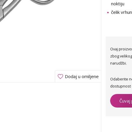
noktiju
čelik vrhu
Ovaj proizvo
zbog velikog
narudžbi.
Dodaj u omiljene
Odaberite n
dostupnost 
Čuvaj