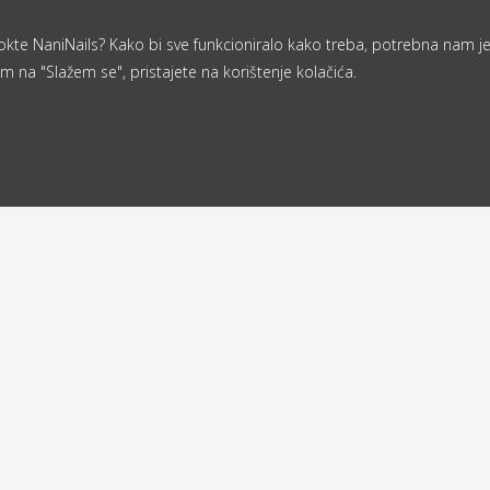
a nokte NaniNails? Kako bi sve funkcioniralo kako treba, potrebna nam j
m na "Slažem se", pristajete na korištenje kolačića.
Od 40 €
ljemo u roku
besplatna
d 24 sata
dostava
a
Povratna adresa