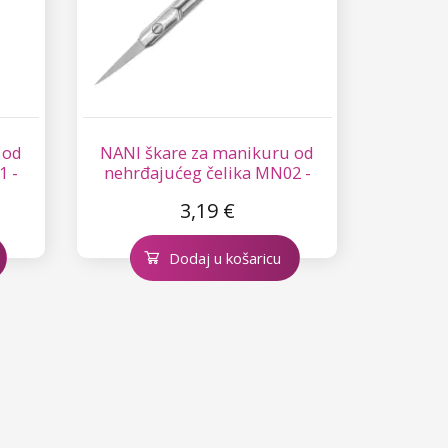
 od
NANI škare za manikuru od
1 -
nehrđajućeg čelika MN02 -
Zakrivljene
3,19 €
Dodaj u košaricu