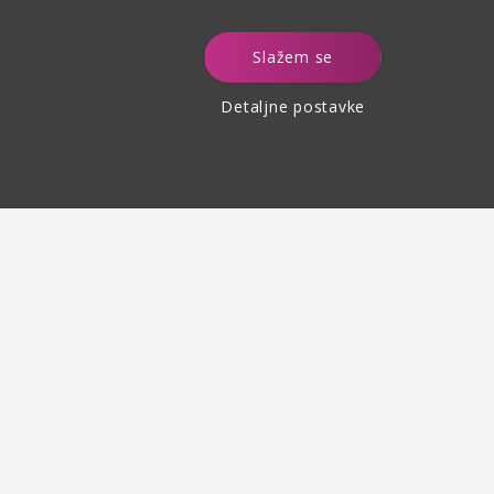
e
Slažem se
Detaljne postavke
Povrat robe
do 30 dana