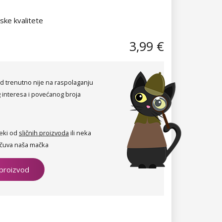
nske kvalitete
3,99 €
d trenutno nije na raspolaganju
 interesa i povećanog broja
eki od
sličnih proizvoda
ili neka
čuva naša mačka
 proizvod