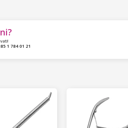
ni?
vati!
85 1 784 01 21