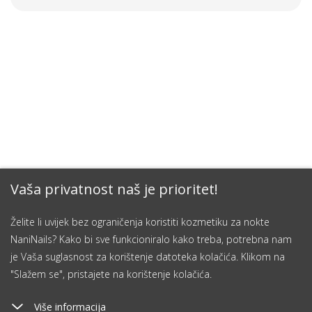
Vaša privatnost naš je prioritet!
Želite li uvijek bez ograničenja koristiti kozmetiku za nokte
NaniNails? Kako bi sve funkcioniralo kako treba, potrebna nam
je Vaša suglasnost za korištenje datoteka kolačića. Klikom na
"Slažem se", pristajete na korištenje kolačića.
Više informacija