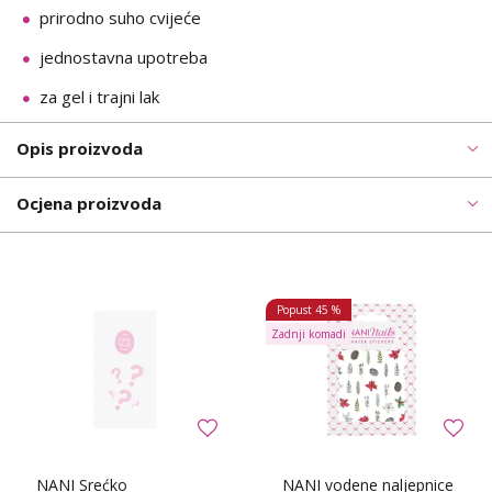
prirodno suho cvijeće
jednostavna upotreba
za gel i trajni lak
Opis proizvoda
Ocjena proizvoda
Popust
45 %
Zadnji komadi
NANI Srećko
NANI vodene naljepnice