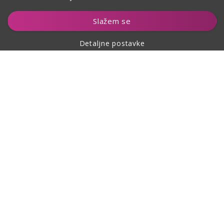
Dodaj u košaricu
Slažem se
Detaljne postavke
O kupovini