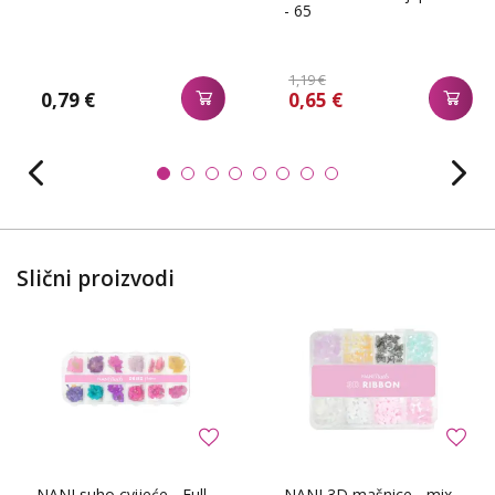
- 65
1,19 €
0,79 €
0,65 €
Slični proizvodi
NANI suho cvijeće - Full
NANI 3D mašnice - mix