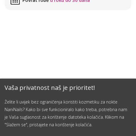
Povrat robe
u roku do 30 dana
Vaša privatnost naš je prioritet!
Želite li uvijek bez ograničenja koristiti kozmetiku za nokte
NaniNails? Kako bi sve funkcioniralo kako treba, potrebna nam
je Vaša suglasnost za korištenje datoteka kolačića. Klikom na
"Slažem se", pristajete na korištenje kolačića.