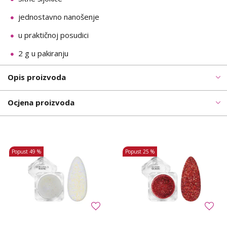
jednostavno nanošenje
u praktičnoj posudici
2 g u pakiranju
Opis proizvoda
Ocjena proizvoda
Popust
49 %
Popust
25 %