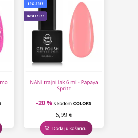
TPO-FREE
Bestseller
osmo
NANI trajni lak 6 ml - Papaya
Spritz
-20 %
S
s kodom
COLORS
6,99 €
Dodaj u košaricu