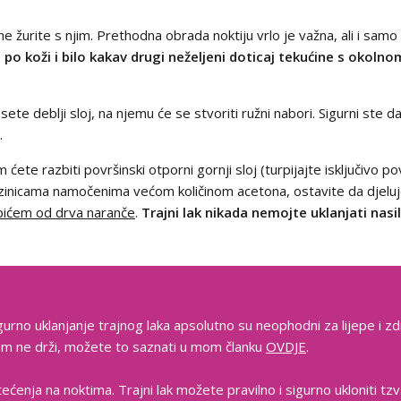
e žurite s njim. Prethodna obrada noktiju vrlo je važna, ali i samo 
a po koži i bilo kakav drugi neželjeni doticaj tekućine s okol
sete deblji sloj, na njemu će se stvoriti ružni nabori. Sigurni ste d
.
 ćete razbiti površinski otporni gornji sloj (turpijajte isključivo po
azinicama namočenima većom količinom acetona, ostavite da djelu
pićem od drva naranče
.
Trajni lak nikada nemojte uklanjati nas
gurno uklanjanje trajnog laka apsolutno su neophodni za lijepe i zd
 vam ne drži, možete to saznati u mom članku
OVDJE
.
tećenja na noktima. Trajni lak možete pravilno i sigurno ukloniti t