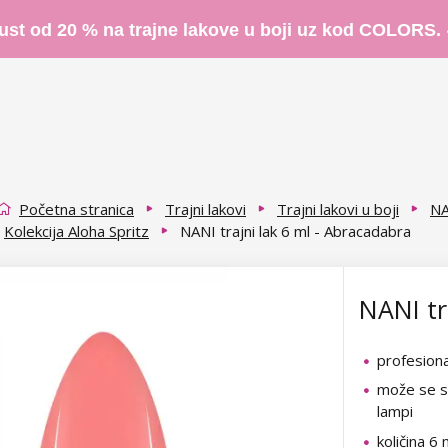
ust od 20 % na trajne lakove u boji uz kod COLORS.
Početna stranica
Trajni lakovi
Trajni lakovi u boji
NA
Kolekcija Aloha Spritz
NANI trajni lak 6 ml - Abracadabra
NANI tr
profesional
može se su
lampi
količina 6 