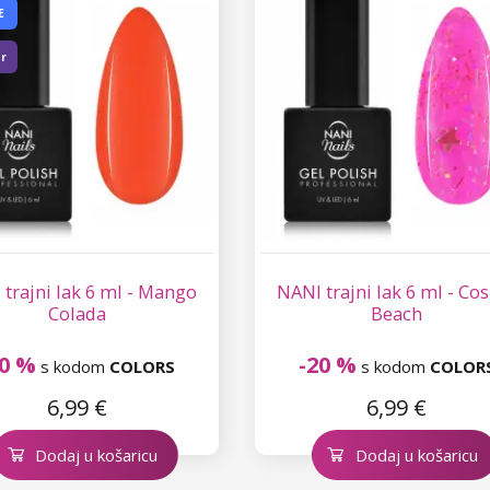
E
er
trajni lak 6 ml - Mango
NANI trajni lak 6 ml - C
Colada
Beach
20 %
-20 %
s kodom
COLORS
s kodom
COLOR
6,99 €
6,99 €
Dodaj u košaricu
Dodaj u košaricu