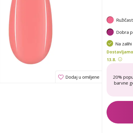
Ružičas
Dobra p
Na zalihi
Dostavljamo
13.8.
20% popu
Dodaj u omiljene
barvne ge