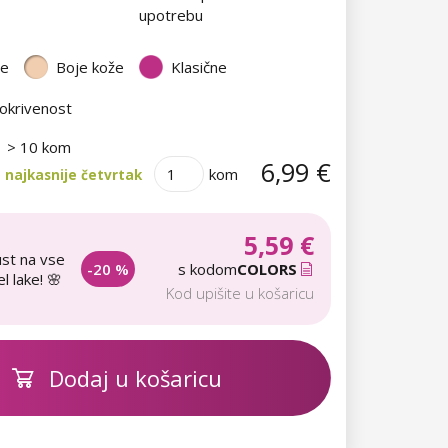
upotrebu
te
Boje kože
Klasične
okrivenost
> 10 kom
6,99 €
kom
 najkasnije četvrtak
5,59 €
st na vse
-20 %
s kodom
COLORS
l lake! 🌸
Kod upišite u košaricu
Dodaj u košaricu