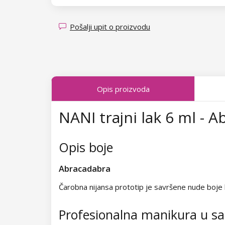
Kolekcija Transparent Sparkle
Kolekcija Fallen Leaves
Pošalji upit o proizvodu
Kolekcija Midnight Queen
Kolekcija Tropical Fiesta
Opis proizvoda
Kolekcija Charm Lady
NANI trajni lak 6 ml - 
Kolekcija Pearl Glaze
Kolekcija Shiny Star
Opis boje
Kolekcija Wild West
Abracadabra
Kolekcija Summer Daze
Čarobna nijansa prototip je savršene nude boje ko
Kolekcija Barbie Girl
Profesionalna manikura u 