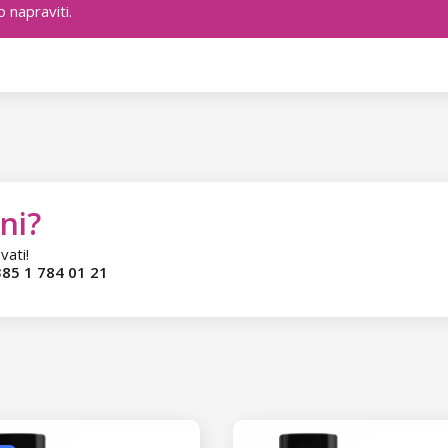
 napraviti.
ni?
vati!
85 1 784 01 21