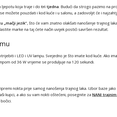
m ljepotu koja traje i do
tri tjedna
. Budući da strogo pazimo na pro
 se možete pouzdati i kod kuće i u salonu, a zadovoljit će i najzaht
tu „mačji jezik”
, što će vam znatno olakšati nanošenje trajnog laka
astite marke na taj ćete način uvijek postići savršen rezultat.
čemu
trijebiti i LED i UV lampu. Svejedno je što imate kod kuće. Ako i
lampom od 36 W vrijeme se produljuje na 120 sekundi.
 pripremi nokta prije samog nanošenja trajnog laka. Izbor baze jak
i naši kupci, a ako su vam nokti oštećeni, posegnite za
NANI trajnim
bočici.