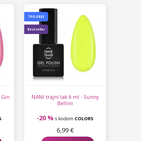
TPO-FREE
Bestseller
k Gin
NANI trajni lak 6 ml - Sunny
Bellini
-20 %
S
s kodom
COLORS
6,99 €