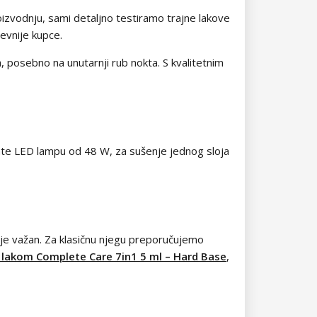
izvodnju, sami detaljno testiramo trajne lakove
jevnije kupce.
, posebno na unutarnji rub nokta. S kvalitetnim
mate LED lampu od 48 W, za sušenje jednog sloja
o je važan. Za klasičnu njegu preporučujemo
 lakom Complete Care 7in1 5 ml – Hard Base
,