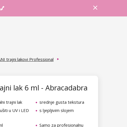
Prijava
Košarica
Savjeti
 💅
NI trajni lakovi Professional
ajni lak 6 ml - Abracadabra
ni trajni lak
srednje gusta tekstura
šiti u UV i LED
s ljepljivim slojem
ml
Samo za profesionalnu