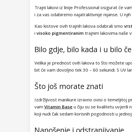
Kolekcija Easter Egg
Trajni lakovi iz linije Professional osigurat će va
Kolekcija Lovely Kiss
i za vas odabiremo najatraktivnije nijanse. U njih
Kao kistove ovih trajnih lakova odabrali smo
vrs
Kolekcija Magic Winter
i
visoko pigmentiranim
trajnim lakovima naše vl
Kolekcija Old Passion
Bilo gdje, bilo kada i u bilo 
Kolekcija Rainbow Tones
Velika je prednost ovih lakova to što možete upo
Kolekcija Beach Party
bit će vam dovoljno tek 30 – 60 sekundi. S UV 
Kolekcija Pure Elegance
Što još morate znati
Kolekcija Pastel Candy
Izdržljivost manikure izravno ovisi o temeljitoj
vam
Vitamin Base
u čiju su se kvalitetu uvjeril
Kolekcija New York City
koji nudi čak sedam korisnih pogodnosti u jednoj 
Kolekcija Army Lady
Nanošenje i odstranjivanje