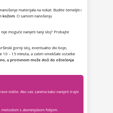
nanošenje materijala na nokat. Budite temeljiti i
nom kožom
. O samom nanošenju
a nije moguće nanijeti tanji sloj? Probajte
vršinski gornji sloj, eventualno dio boje,
je 10 – 15 minuta, a zatim omekšale ostatke
ilno, u protivnom može doći do oštećenja
rave nokte. Ako vas zanima kako nanijeti trajni
zv. metodom s aluminijskom folijom.