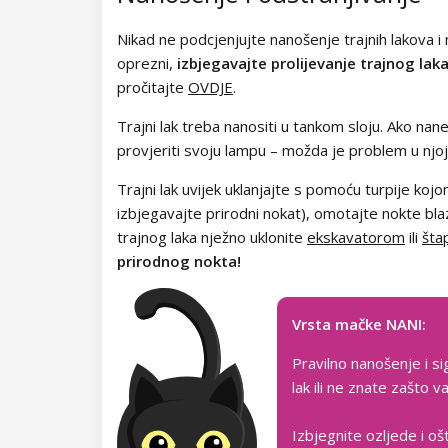
Kolekcija Chocolate Box
Nikad ne podcjenjujte nanošenje trajnih lakova i n
Kolekcija Romantic Sunset
oprezni,
izbjegavajte prolijevanje trajnog lak
pročitajte
OVDJE
.
Kolekcija Paradise Dream
Trajni lak treba nanositi u tankom sloju. Ako nane
Kolekcija Ocean Drive
provjeriti svoju lampu – možda je problem u njoj
Kolekcija Pure Beauty
Trajni lak uvijek uklanjajte s pomoću turpije kojom
izbjegavajte prirodni nokat), omotajte nokte bl
Kolekcija Cupcake
trajnog laka nježno uklonite
ekskavatorom
ili
šta
prirodnog nokta!
Kolekcija Time to Warm Up
Kolekcija Let It Snow!
Vrsta mačke NANI:
Pravilno nanošenje i si
Kolekcija Heartbeat
lak ili ne znate zašto
Kolekcija Princess
Izbjegnite ozljede i oš