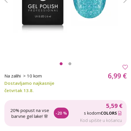
6,99 €
Na zalihi
> 10 kom
Dostavljamo najkasnije
četvrtak 13.8.
5,59 €
20% popust na vse
-20 %
s kodom
COLORS
barvne gel lake! 🌸
Kod upišite u košaricu