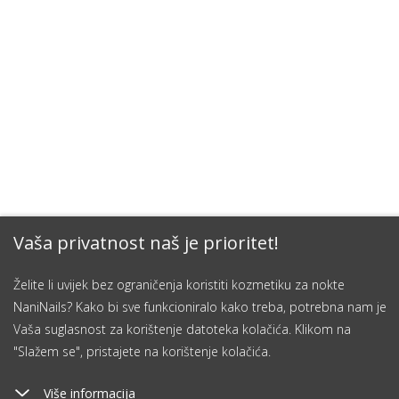
Vaša privatnost naš je prioritet!
Želite li uvijek bez ograničenja koristiti kozmetiku za nokte
NaniNails? Kako bi sve funkcioniralo kako treba, potrebna nam je
Vaša suglasnost za korištenje datoteka kolačića. Klikom na
"Slažem se", pristajete na korištenje kolačića.
Više informacija