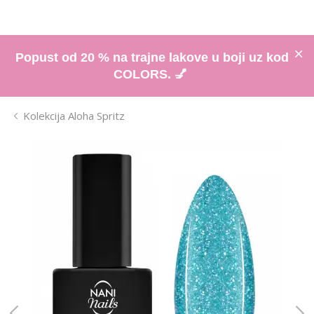
Popust od 20 % na trajne lakove u boji uz kod
COLORS. 💅
Kolekcija Aloha Spritz