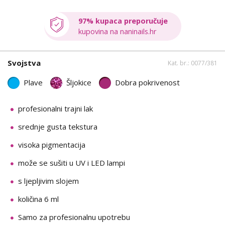
97% kupaca preporučuje
kupovina na naninails.hr
Svojstva
Kat. br.: 0077/381
Plave
Šljokice
Dobra pokrivenost
profesionalni trajni lak
srednje gusta tekstura
visoka pigmentacija
može se sušiti u UV i LED lampi
s ljepljivim slojem
količina 6 ml
Samo za profesionalnu upotrebu