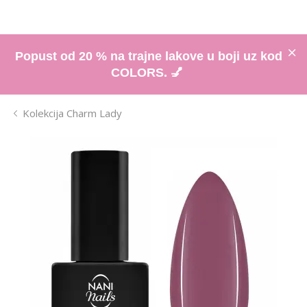
Popust od 20 % na trajne lakove u boji uz kod
COLORS. 💅
Kolekcija Charm Lady