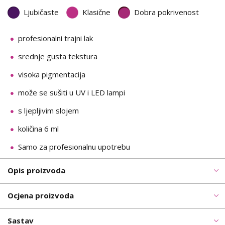
Ljubičaste
Klasične
Dobra pokrivenost
profesionalni trajni lak
srednje gusta tekstura
visoka pigmentacija
može se sušiti u UV i LED lampi
s ljepljivim slojem
količina 6 ml
Samo za profesionalnu upotrebu
Opis proizvoda
Ocjena proizvoda
Sastav