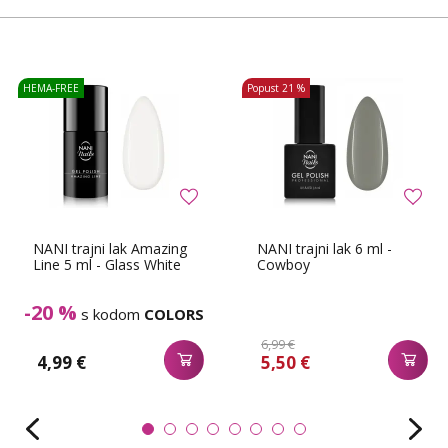
HEMA-FREE
Popust
21 %
NANI trajni lak Amazing
NANI trajni lak 6 ml -
Line 5 ml - Glass White
Cowboy
-20 %
s kodom
COLORS
6,99 €
4,99 €
5,50 €