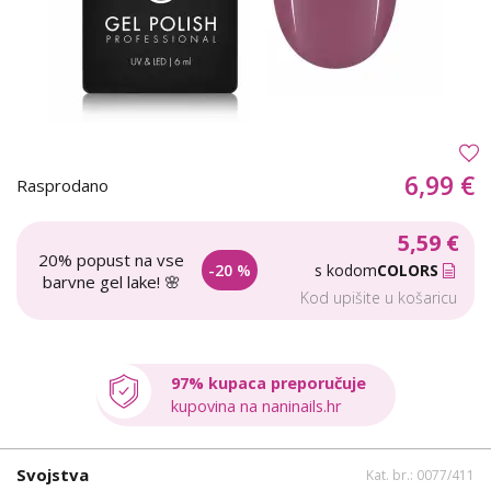
6,99 €
Rasprodano
5,59 €
20% popust na vse
-20 %
s kodom
COLORS
barvne gel lake! 🌸
Kod upišite u košaricu
97% kupaca preporučuje
kupovina na naninails.hr
Svojstva
Kat. br.: 0077/411