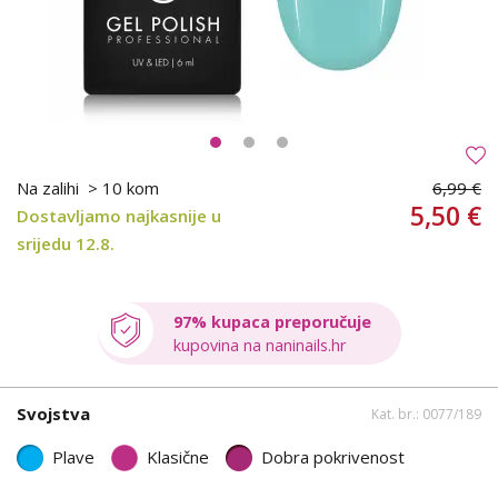
Na zalihi
> 10 kom
6,99 €
5,50 €
Dostavljamo najkasnije u
srijedu 12.8.
97% kupaca preporučuje
kupovina na naninails.hr
Svojstva
Kat. br.: 0077/189
Plave
Klasične
Dobra pokrivenost