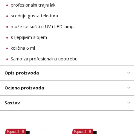
profesionalni trajni lak
srednje gusta tekstura
može se sušiti u UV i LED lampi
s ljepljivim slojem
količina 6 ml
Samo za profesionalnu upotrebu
Opis proizvoda
Ocjena proizvoda
Sastav
Popust
21 %
Popust
21 %