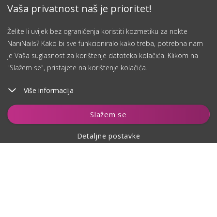
Vaša privatnost naš je prioritet!
Želite li uvijek bez ograničenja koristiti kozmetiku za nokte
NaniNails? Kako bi sve funkcioniralo kako treba, potrebna nam
je Vaša suglasnost za korištenje datoteka kolačića. Klikom na
"Slažem se", pristajete na korištenje kolačića.
Više informacija
Dodaj u košaricu
Slažem se
Detaljne postavke