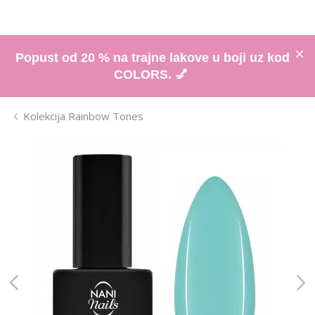
Popust od 20 % na trajne lakove u boji uz kod
COLORS. 💅
Kolekcija Rainbow Tones