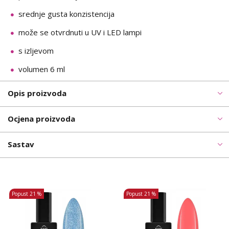
srednje gusta konzistencija
može se otvrdnuti u UV i LED lampi
s izljevom
volumen 6 ml
Opis proizvoda
Ocjena proizvoda
Sastav
Popust
21 %
Popust
21 %