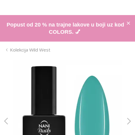
Popust od 20 % na trajne lakove u boji uz kod
COLORS. 💅
Kolekcija Wild West