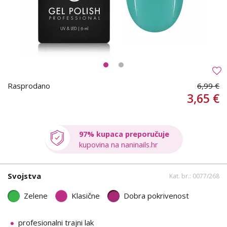
Rasprodano
6,99 €
3,65 €
97% kupaca preporučuje
kupovina na naninails.hr
Svojstva
Kat. br.: 0077/268
Zelene
Klasične
Dobra pokrivenost
profesionalni trajni lak