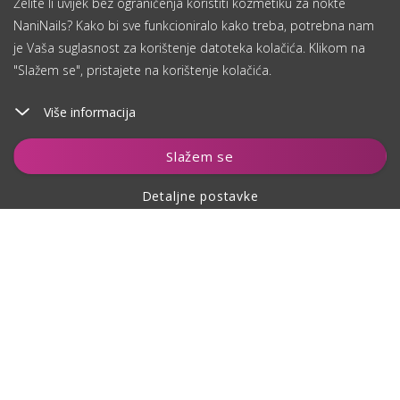
Želite li uvijek bez ograničenja koristiti kozmetiku za nokte
NaniNails? Kako bi sve funkcioniralo kako treba, potrebna nam
je Vaša suglasnost za korištenje datoteka kolačića. Klikom na
"Slažem se", pristajete na korištenje kolačića.
Više informacija
Čuvaj
Slažem se
Detaljne postavke