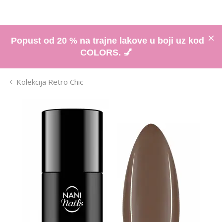
Popust od 20 % na trajne lakove u boji uz kod
COLORS. 💅
Kolekcija Retro Chic