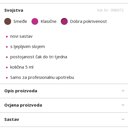
Svojstva
Kat. br.: 0080/72
Smeđe
Klasične
Dobra pokrivenost
novi sastav
s ljepljivim slojem
postojanost čak do tri tjedna
količina 5 ml
Samo za profesionalnu upotrebu
Opis proizvoda
Ocjena proizvoda
Sastav