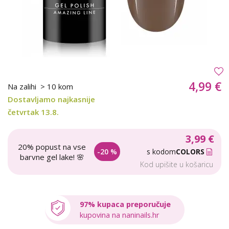
4,99 €
Na zalihi
> 10 kom
Dostavljamo najkasnije
četvrtak 13.8.
3,99 €
20% popust na vse
-20 %
s kodom
COLORS
barvne gel lake! 🌸
Kod upišite u košaricu
97% kupaca preporučuje
kupovina na naninails.hr