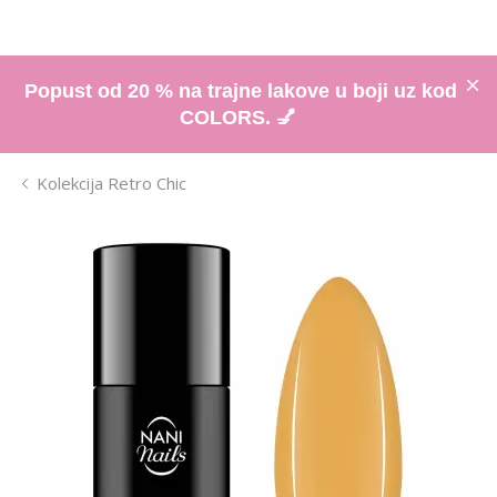
Popust od 20 % na trajne lakove u boji uz kod
COLORS. 💅
Kolekcija Retro Chic