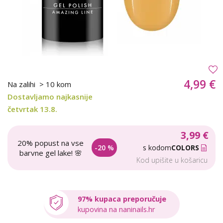
4,99 €
Na zalihi
> 10 kom
Dostavljamo najkasnije
četvrtak 13.8.
3,99 €
20% popust na vse
-20 %
s kodom
COLORS
barvne gel lake! 🌸
Kod upišite u košaricu
97% kupaca preporučuje
kupovina na naninails.hr