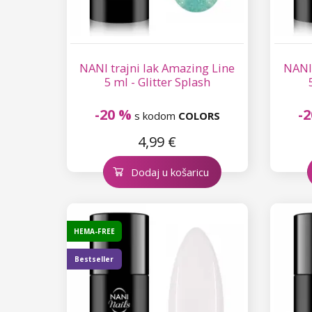
NANI trajni lak Amazing Line
NANI 
5 ml - Glitter Splash
-20 %
-
s kodom
COLORS
4,99 €
Dodaj u košaricu
HEMA-FREE
Bestseller