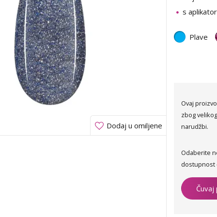
s aplikat
Plave
Ovaj proizvo
zbog velikog
Dodaj u omiljene
narudžbi.
Odaberite n
dostupnost 
Čuvaj