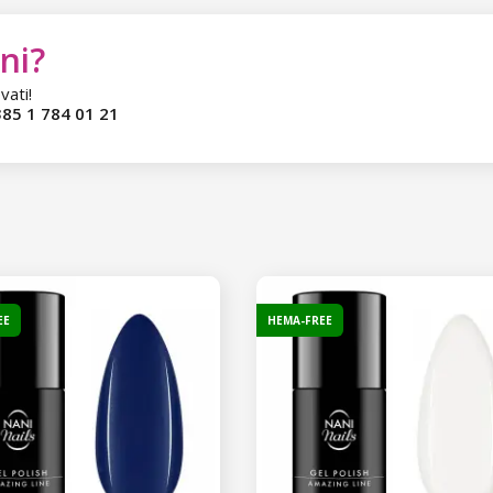
ni?
vati!
85 1 784 01 21
EE
HEMA-FREE