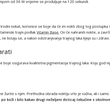
lampom od 36 W vrijeme se produljuje na 120 sekundi.
prirodni nokat, korisnice se boje da će im nokti zbog tog postupka 
vitaminski trajni podlak
Vitamin Base.
On će nahraniti nokte, a završn
 ne listaju se, a nakon odstranjivanja trajnog laka lijepi su i zdravi.
arati
žajne boje osigurava kvalitetna pigmentacija trajnog laka. Koju god 
e žurite s njim. Prethodna obrada noktiju vrlo je važna, ali i samo 
a po koži i bilo kakav drugi neželjeni doticaj tekućine s okol