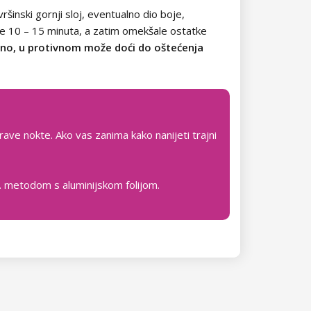
vršinski gornji sloj, eventualno dio boje,
je 10 – 15 minuta, a zatim omekšale ostatke
ilno, u protivnom može doći do oštećenja
rave nokte. Ako vas zanima kako nanijeti trajni
zv. metodom s aluminijskom folijom.