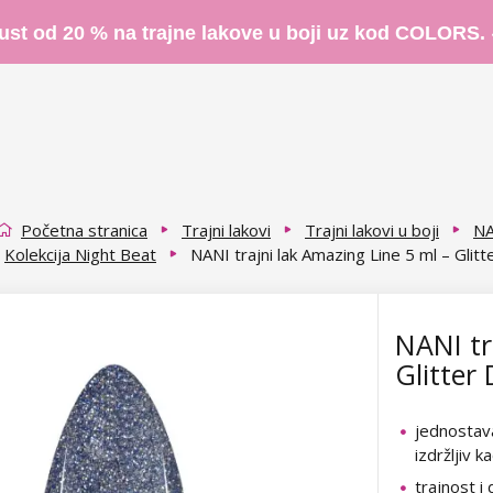
ust od 20 % na trajne lakove u boji uz kod COLORS.
Početna stranica
Trajni lakovi
Trajni lakovi u boji
NA
Kolekcija Night Beat
NANI trajni lak Amazing Line 5 ml – Glitt
NANI tr
Glitter
jednostava
izdržljiv k
trajnost i 