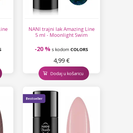
Line
NANI trajni lak Amazing Line
5 ml - Moonlight Swim
-20 %
S
s kodom
COLORS
4,99 €
Dodaj u košaricu
Bestseller