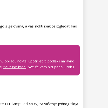
go s gelovima, a vaši nokti ipak će izgledati kao
dnu obradu nokta, upotrijebiti podlak i naravno
moj
Youtube kanal
. Sve će vam biti jasno u roku
mate LED lampu od 48 W, za sušenje jednog sloja