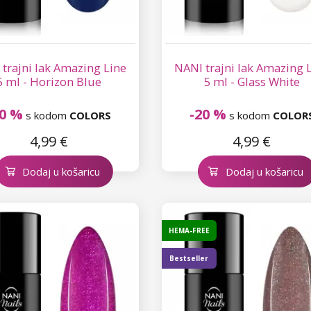
trajni lak Amazing Line
NANI trajni lak Amazing 
5 ml - Horizon Blue
5 ml - Glass White
20 %
-20 %
s kodom
COLORS
s kodom
COLOR
4,99 €
4,99 €
Dodaj u košaricu
Dodaj u košaricu
HEMA-FREE
Bestseller