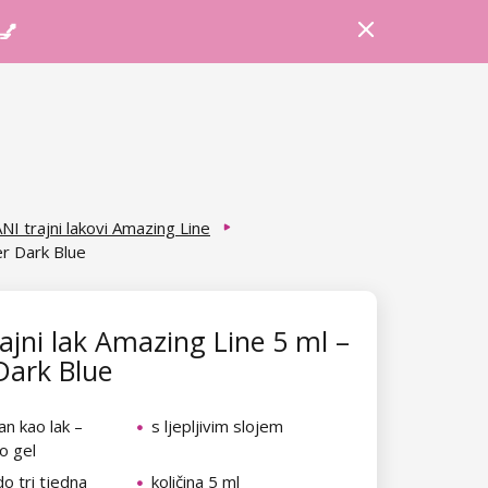
Prijava
Košarica
Savjeti
 💅
NI trajni lakovi Amazing Line
er Dark Blue
ajni lak Amazing Line 5 ml –
 Dark Blue
n kao lak –
s ljepljivim slojem
ao gel
do tri tjedna
količina 5 ml