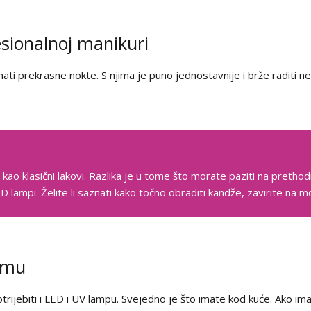
esionalnoj manikuri
imati prekrasne nokte. S njima je puno jednostavnije i brže raditi ne
 kao klasični lakovi. Razlika je u tome što morate paziti na pretho
ED lampi. Želite li saznati kako točno obraditi kandže, zavirite na 
čemu
trijebiti i LED i UV lampu. Svejedno je što imate kod kuće. Ako i