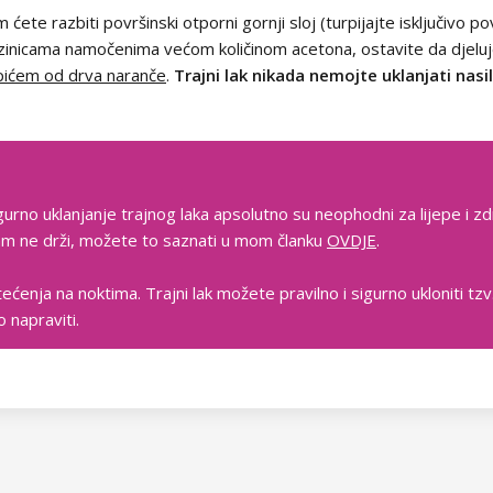
 ćete razbiti površinski otporni gornji sloj (turpijajte isključivo po
azinicama namočenima većom količinom acetona, ostavite da djelu
pićem od drva naranče
.
Trajni lak nikada nemojte uklanjati nas
gurno uklanjanje trajnog laka apsolutno su neophodni za lijepe i zd
 vam ne drži, možete to saznati u mom članku
OVDJE
.
tećenja na noktima. Trajni lak možete pravilno i sigurno ukloniti t
 napraviti.