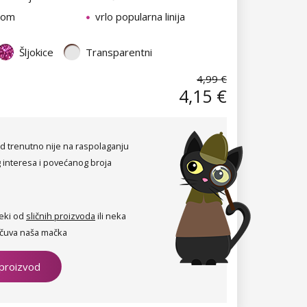
orom
vrlo popularna linija
Šljokice
Transparentni
4,99 €
4,15 €
d trenutno nije na raspolaganju
 interesa i povećanog broja
eki od
sličnih proizvoda
ili neka
čuva naša mačka
 proizvod