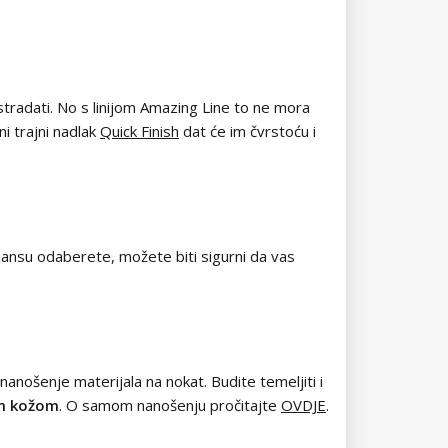
stradati. No s linijom Amazing Line to ne mora
i trajni nadlak
Quick Finish
dat će im čvrstoću i
nijansu odaberete, možete biti sigurni da vas
nanošenje materijala na nokat. Budite temeljiti i
nom kožom
. O samom nanošenju pročitajte
OVDJE
.