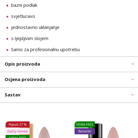
bazni podlak
svjetlucavo
jednostavno uklanjanje
s ljepljivim slojem
Samo za profesionalnu upotrebu
Opis proizvoda
Ocjena proizvoda
Sastav
Popust
27 %
HEMA-FREE
Zadnji komadi
Bestseller
HEMA-FREE