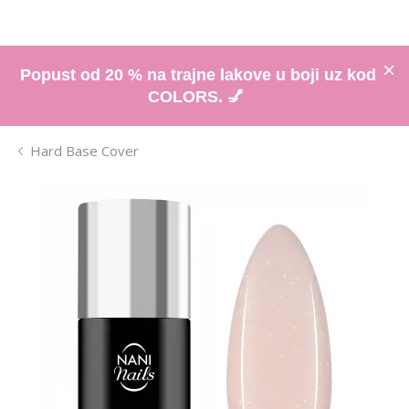
Popust od 20 % na trajne lakove u boji uz kod
COLORS. 💅
Hard Base Cover