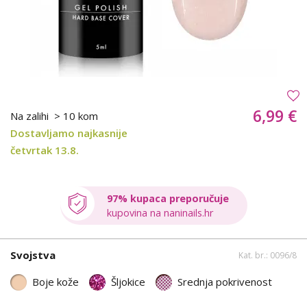
6,99 €
Na zalihi
> 10 kom
Dostavljamo najkasnije
četvrtak 13.8.
97% kupaca preporučuje
kupovina na naninails.hr
Svojstva
Kat. br.: 0096/8
Boje kože
Šljokice
Srednja pokrivenost