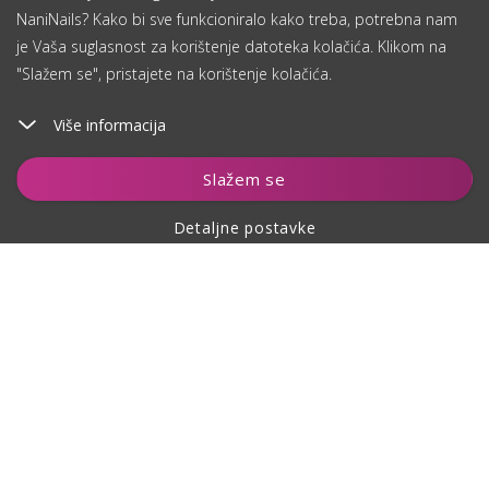
NaniNails? Kako bi sve funkcioniralo kako treba, potrebna nam
je Vaša suglasnost za korištenje datoteka kolačića. Klikom na
"Slažem se", pristajete na korištenje kolačića.
Više informacija
Dodaj u košaricu
Slažem se
Detaljne postavke