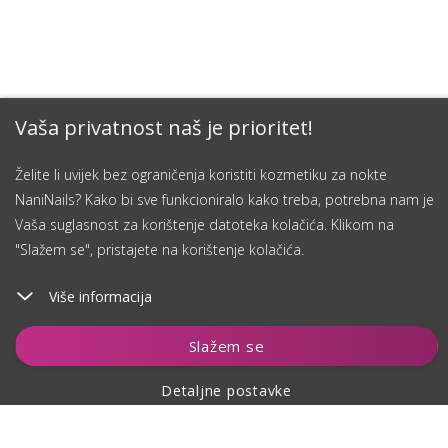
Vaša privatnost naš je prioritet!
Želite li uvijek bez ograničenja koristiti kozmetiku za nokte
NaniNails? Kako bi sve funkcioniralo kako treba, potrebna nam je
Vaša suglasnost za korištenje datoteka kolačića. Klikom na
"Slažem se", pristajete na korištenje kolačića.
Više informacija
Dodaj u košaricu
Slažem se
Detaljne postavke