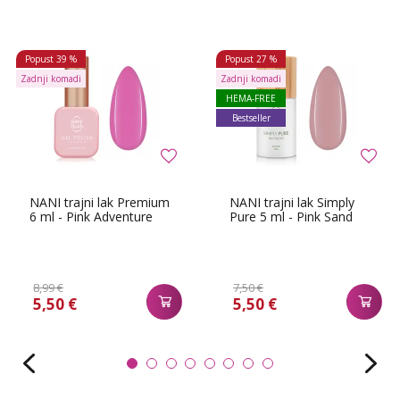
Popust
39 %
Popust
27 %
Zadnji komadi
Zadnji komadi
HEMA-FREE
Bestseller
NANI trajni lak Premium
NANI trajni lak Simply
6 ml - Pink Adventure
Pure 5 ml - Pink Sand
8,99 €
7,50 €
5,50 €
5,50 €