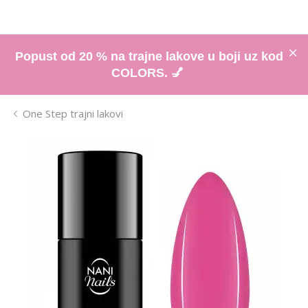
Popust od 20 % na trajne lakove u boji uz kod
COLORS. 💅
One Step trajni lakovi