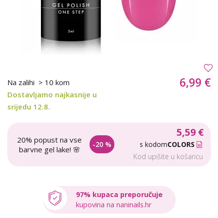
6,99 €
Na zalihi
> 10 kom
Dostavljamo najkasnije u
srijedu 12.8.
5,59 €
20% popust na vse
-20 %
s kodom
COLORS
barvne gel lake! 🌸
Kod upišite u košaricu
97% kupaca preporučuje
kupovina na naninails.hr