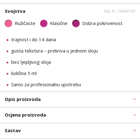
Svojstva
Kat. br.: 0044/107
Ružičaste
Klasične
Dobra pokrivenost
trajnost i do 14 dana
gusta tekstura – prekriva u jednom sloju
bez ljepljivog sloja
količina 5 ml
Samo za profesionalnu upotrebu
Opis proizvoda
Ocjena proizvoda
Sastav