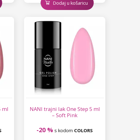
Dodaj u košaricu
5 ml
NANI trajni lak One Step 5 ml
– Soft Pink
-20 %
S
s kodom
COLORS