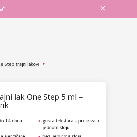
Prijava
Košarica
Savjeti
 💅
e Step trajni lakovi
ajni lak One Step 5 ml –
ink
 do 14 dana
gusta tekstura – prekriva u
jednom sloju
a alergičare
bez ljepljivog sloja