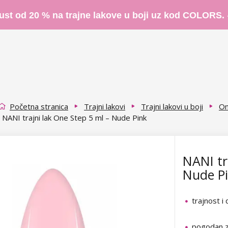
ust od 20 % na trajne lakove u boji uz kod COLORS.
Početna stranica
Trajni lakovi
Trajni lakovi u boji
On
NANI trajni lak One Step 5 ml – Nude Pink
NANI tr
Nude P
trajnost i
pogodan z