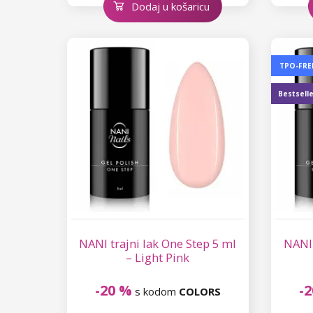
Dodaj u košaricu
TPO-FRE
Bestsell
NANI trajni lak One Step 5 ml
NANI 
– Light Pink
-20 %
-
s kodom
COLORS