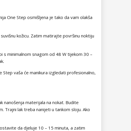
nija One Step osmišljena je tako da vam olakša
 suvišnu kožicu. Zatim matirajte površinu noktiju
lampi s minimalnom snagom od 48 W tijekom 30 –
ak.
e Step vaša će manikura izgledati profesionalno,
ak nanošenja materijala na nokat. Budite
. Trajni lak treba nanijeti u tankom sloju. Ako
stavite da djeluje 10 – 15 minuta, a zatim