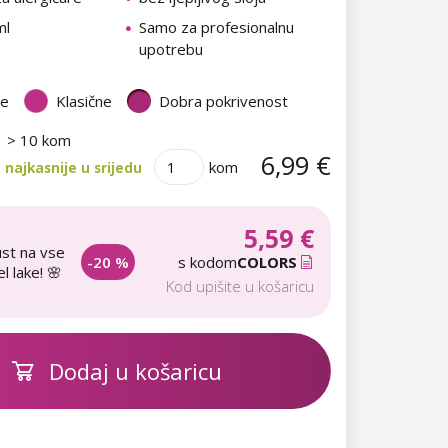
ml
Samo za profesionalnu
upotrebu
te
Klasične
Dobra pokrivenost
> 10 kom
6,99 €
kom
najkasnije u srijedu
5,59 €
st na vse
-20 %
s kodom
COLORS
l lake! 🌸
Kod upišite u košaricu
Dodaj u košaricu