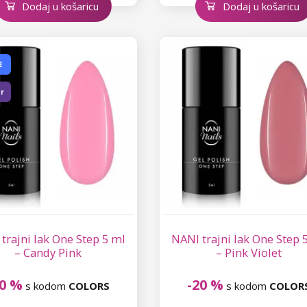
Dodaj u košaricu
Dodaj u košaricu
E
er
trajni lak One Step 5 ml
NANI trajni lak One Step 
– Candy Pink
– Pink Violet
20 %
-20 %
s kodom
COLORS
s kodom
COLOR