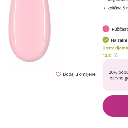
količina 5 
Ružičas
Na zalihi
Dostavljamo 
12.8.
20% popu
Dodaj u omiljene
barvne ge