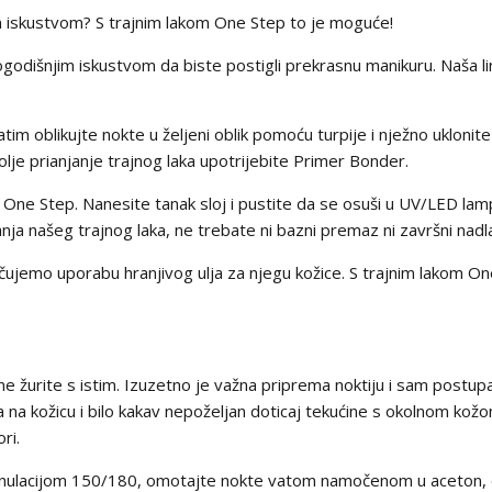
 iskustvom? S trajnim lakom One Step to je moguće!
godišnjim iskustvom da biste postigli prekrasnu manikuru. Naša li
tim oblikujte nokte u željeni oblik pomoću turpije i nježno uklonite
olje prianjanje trajnog laka upotrijebite Primer Bonder.
ka One Step. Nanesite tanak sloj i pustite da se osuši u UV/LED 
vanja našeg trajnog laka, ne trebate ni bazni premaz ni završni nadl
čujemo uporabu hranjivog ulja za njegu kožice. S trajnim lakom On
 ne žurite s istim. Izuzetno je važna priprema noktiju i sam postup
a na kožicu i bilo kakav nepoželjan doticaj tekućine s okolnom kožom
ri.
ranulacijom 150/180, omotajte nokte vatom namočenom u aceton, o