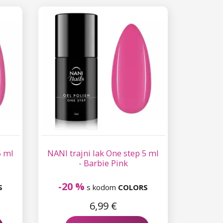
5 ml
NANI trajni lak One step 5 ml
- Barbie Pink
-20 %
S
s kodom
COLORS
6,99 €