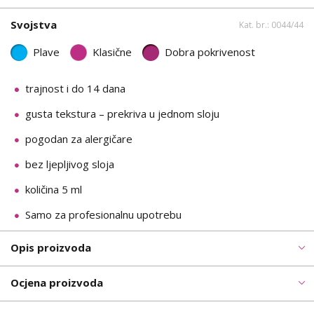
Svojstva
Kat. br.: 0044/44
Plave
Klasične
Dobra pokrivenost
trajnost i do 14 dana
gusta tekstura – prekriva u jednom sloju
pogodan za alergičare
bez ljepljivog sloja
količina 5 ml
Samo za profesionalnu upotrebu
Opis proizvoda
Ocjena proizvoda