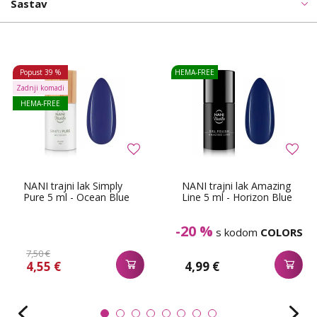
Sastav
Popust
39 %
HEMA-FREE
Zadnji komadi
HEMA-FREE
NANI trajni lak Simply
NANI trajni lak Amazing
Pure 5 ml - Ocean Blue
Line 5 ml - Horizon Blue
-20 %
s kodom
COLORS
7,50 €
4,55 €
4,99 €