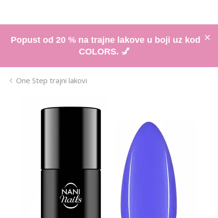
Popust od 20 % na trajne lakove u boji uz kod
COLORS. 💅
One Step trajni lakovi