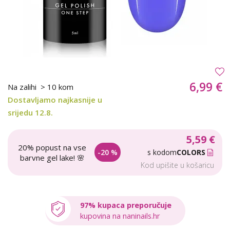
6,99 €
Na zalihi
> 10 kom
Dostavljamo najkasnije u
srijedu 12.8.
5,59 €
20% popust na vse
-20 %
s kodom
COLORS
barvne gel lake! 🌸
Kod upišite u košaricu
97% kupaca preporučuje
kupovina na naninails.hr