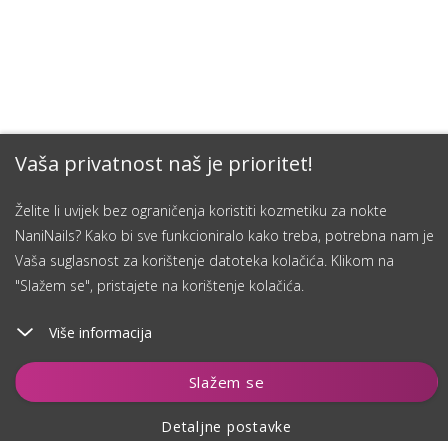
Vaša privatnost naš je prioritet!
Želite li uvijek bez ograničenja koristiti kozmetiku za nokte
NaniNails? Kako bi sve funkcioniralo kako treba, potrebna nam je
Vaša suglasnost za korištenje datoteka kolačića. Klikom na
"Slažem se", pristajete na korištenje kolačića.
Više informacija
Dodaj u košaricu
Slažem se
Detaljne postavke