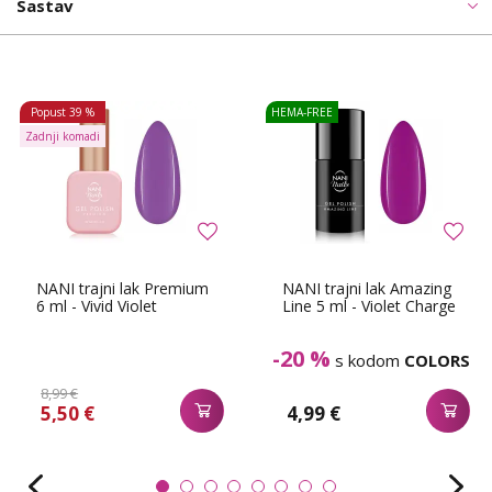
Sastav
Popust
39 %
HEMA-FREE
Zadnji komadi
NANI trajni lak Premium
NANI trajni lak Amazing
6 ml - Vivid Violet
Line 5 ml - Violet Charge
-20 %
s kodom
COLORS
8,99 €
5,50 €
4,99 €