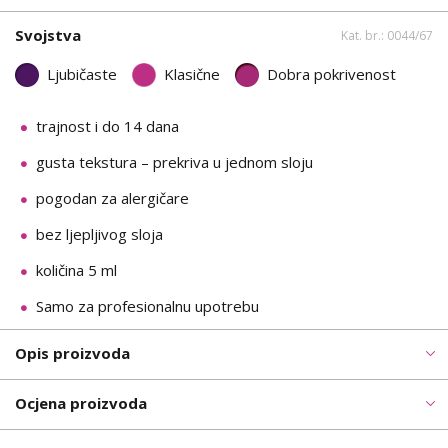
Svojstva
Kat. br.: 0044/67
Ljubičaste
Klasične
Dobra pokrivenost
trajnost i do 14 dana
gusta tekstura – prekriva u jednom sloju
pogodan za alergičare
bez ljepljivog sloja
količina 5 ml
Samo za profesionalnu upotrebu
Opis proizvoda
Ocjena proizvoda