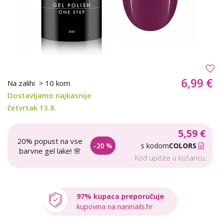
6,99 €
Na zalihi
> 10 kom
Dostavljamo najkasnije
četvrtak 13.8.
5,59 €
20% popust na vse
-20 %
s kodom
COLORS
barvne gel lake! 🌸
Kod upišite u košaricu
97% kupaca preporučuje
kupovina na naninails.hr