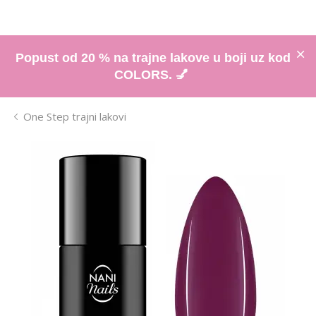
Popust od 20 % na trajne lakove u boji uz kod
COLORS. 💅
One Step trajni lakovi