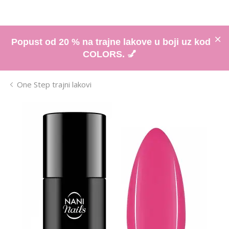
Popust od 20 % na trajne lakove u boji uz kod
COLORS. 💅
One Step trajni lakovi