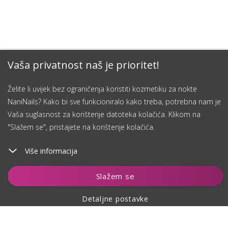
Vaša privatnost naš je prioritet!
Želite li uvijek bez ograničenja koristiti kozmetiku za nokte
NaniNails? Kako bi sve funkcioniralo kako treba, potrebna nam je
Vaša suglasnost za korištenje datoteka kolačića. Klikom na
"Slažem se", pristajete na korištenje kolačića.
Više informacija
Dodaj u košaricu
Slažem se
Detaljne postavke