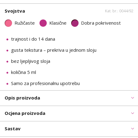
Svojstva
Kat. br.: 0044/92
Ružičaste
Klasične
Dobra pokrivenost
trajnost i do 14 dana
gusta tekstura – prekriva u jednom sloju
bez ljepljivog sloja
količina 5 ml
Samo za profesionalnu upotrebu
Opis proizvoda
Ocjena proizvoda
Sastav