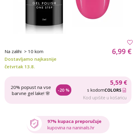
6,99 €
Na zalihi
> 10 kom
Dostavljamo najkasnije
četvrtak 13.8.
5,59 €
20% popust na vse
-20 %
s kodom
COLORS
barvne gel lake! 🌸
Kod upišite u košaricu
97% kupaca preporučuje
kupovina na naninails.hr