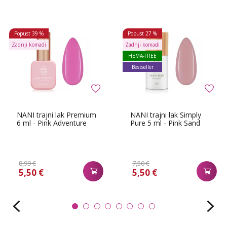
Popust
39 %
Popust
27 %
Zadnji komadi
Zadnji komadi
HEMA-FREE
Bestseller
NANI trajni lak Premium
NANI trajni lak Simply
6 ml - Pink Adventure
Pure 5 ml - Pink Sand
8,99 €
7,50 €
5,50 €
5,50 €