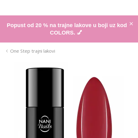
Popust od 20 % na trajne lakove u boji uz kod
COLORS. 💅
One Step trajni lakovi