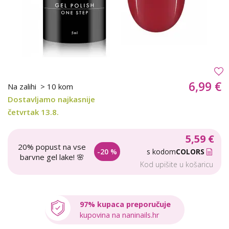
6,99 €
Na zalihi
> 10 kom
Dostavljamo najkasnije
četvrtak 13.8.
5,59 €
20% popust na vse
-20 %
s kodom
COLORS
barvne gel lake! 🌸
Kod upišite u košaricu
97% kupaca preporučuje
kupovina na naninails.hr