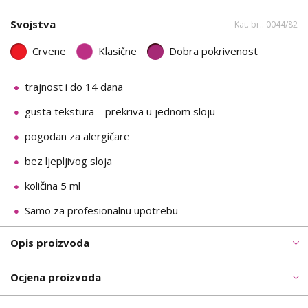
Svojstva
Kat. br.: 0044/82
Crvene
Klasične
Dobra pokrivenost
trajnost i do 14 dana
gusta tekstura – prekriva u jednom sloju
pogodan za alergičare
bez ljepljivog sloja
količina 5 ml
Samo za profesionalnu upotrebu
Opis proizvoda
Ocjena proizvoda