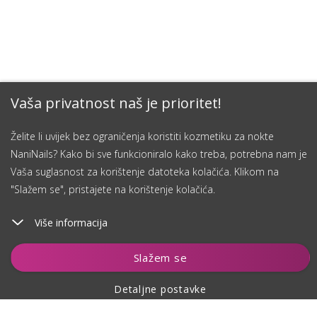
Vaša privatnost naš je prioritet!
Želite li uvijek bez ograničenja koristiti kozmetiku za nokte
NaniNails? Kako bi sve funkcioniralo kako treba, potrebna nam je
Vaša suglasnost za korištenje datoteka kolačića. Klikom na
"Slažem se", pristajete na korištenje kolačića.
Više informacija
Dodaj u košaricu
Slažem se
Detaljne postavke