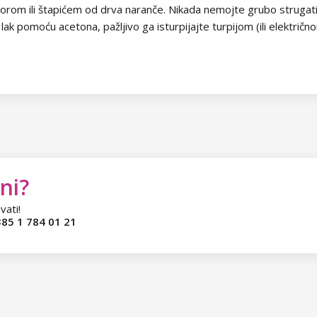
om ili štapićem od drva naranče. Nikada nemojte grubo strugati tr
k pomoću acetona, pažljivo ga isturpijajte turpijom (ili električno
ni?
vati!
85 1 784 01 21