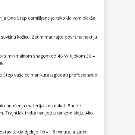
nija One Step osmišljena je tako da vam olakša
 suvišnu kožicu. Zatim matirajte površinu noktiju
lampi s minimalnom snagom od 48 W tijekom 30 –
ak.
e Step vaša će manikura izgledati profesionalno,
ak nanošenja materijala na nokat. Budite
. Trajni lak treba nanijeti u tankom sloju. Ako
stavite da djeluje 10 – 15 minuta, a zatim