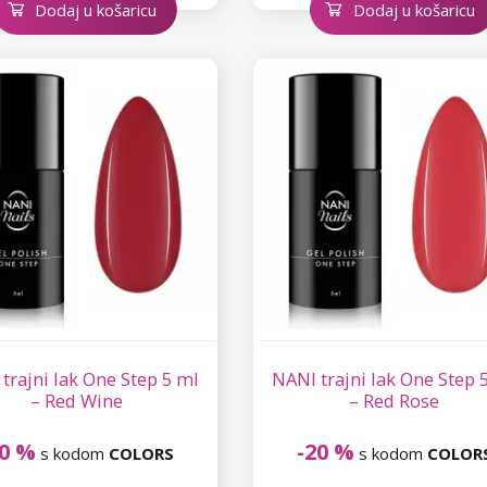
Dodaj u košaricu
Dodaj u košaricu
trajni lak One Step 5 ml
NANI trajni lak One Step 
– Red Wine
– Red Rose
20 %
-20 %
s kodom
COLORS
s kodom
COLOR