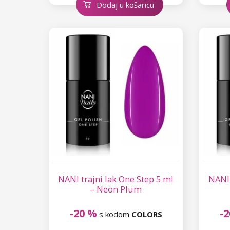
Dodaj u košaricu
NANI trajni lak One Step 5 ml
NANI 
– Neon Plum
-20 %
-
s kodom
COLORS