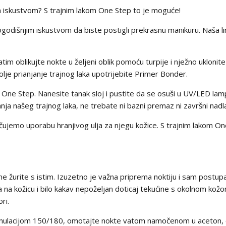
 iskustvom? S trajnim lakom One Step to je moguće!
godišnjim iskustvom da biste postigli prekrasnu manikuru. Naša li
tim oblikujte nokte u željeni oblik pomoću turpije i nježno uklonite
olje prianjanje trajnog laka upotrijebite Primer Bonder.
ka One Step. Nanesite tanak sloj i pustite da se osuši u UV/LED 
vanja našeg trajnog laka, ne trebate ni bazni premaz ni završni nadl
čujemo uporabu hranjivog ulja za njegu kožice. S trajnim lakom On
 ne žurite s istim. Izuzetno je važna priprema noktiju i sam postup
a na kožicu i bilo kakav nepoželjan doticaj tekućine s okolnom kožom
ri.
ranulacijom 150/180, omotajte nokte vatom namočenom u aceton, o