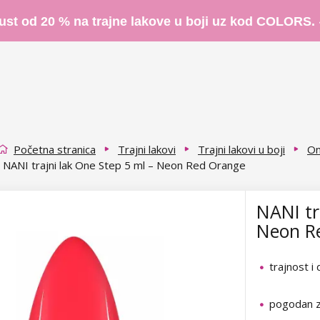
ust od 20 % na trajne lakove u boji uz kod COLORS.
Početna stranica
Trajni lakovi
Trajni lakovi u boji
On
NANI trajni lak One Step 5 ml – Neon Red Orange
NANI tr
Neon R
trajnost i
pogodan z