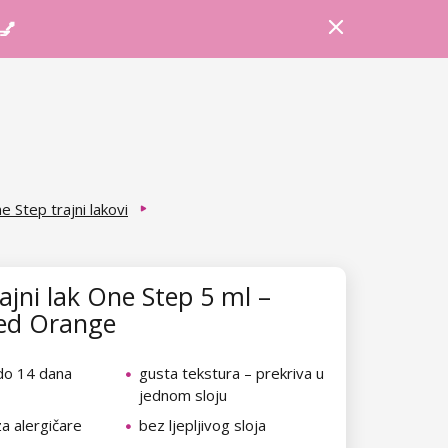
Prijava
Košarica
Savjeti
 💅
e Step trajni lakovi
ajni lak One Step 5 ml –
ed Orange
 do 14 dana
gusta tekstura – prekriva u
jednom sloju
a alergičare
bez ljepljivog sloja