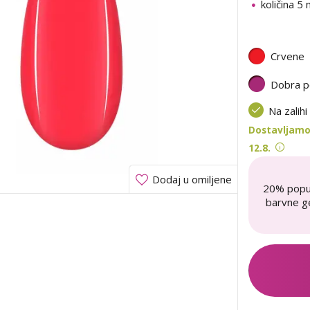
količina 5 
Crvene
Dobra p
Na zalihi
Dostavljamo 
12.8.
Dodaj u omiljene
20% popu
barvne ge