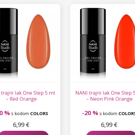
trajni lak One Step 5 ml
NANI trajni lak One Step 
– Red Orange
– Neon Pink Orange
20 %
-20 %
s kodom
COLORS
s kodom
COLOR
6,99 €
6,99 €