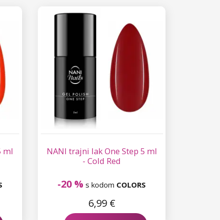
5 ml
NANI trajni lak One Step 5 ml
- Cold Red
-20 %
S
s kodom
COLORS
6,99 €