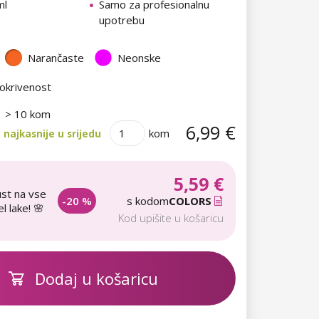
ml
Samo za profesionalnu
upotrebu
Narančaste
Neonske
okrivenost
> 10 kom
6,99 €
kom
najkasnije u srijedu
5,59 €
st na vse
-20 %
s kodom
COLORS
l lake! 🌸
Kod upišite u košaricu
Dodaj u košaricu