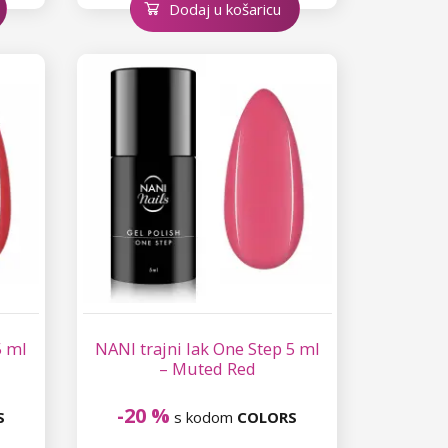
Dodaj u košaricu
5 ml
NANI trajni lak One Step 5 ml
– Muted Red
-20 %
S
s kodom
COLORS