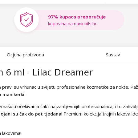
97% kupaca preporučuje
kupovina na naninails.hr
Ocjena proizvoda
Sastav
 6 ml - Lilac Dreamer
m
pravi su vrhunac u svijetu profesionalne kozmetike za nokte. Pažlji
h manikerki
.
emašuju očekivanja čak i najzahtjevnijih profesionalaca, i to zahvalj
ojani su čak do pet tjedana
! Premium kolekcija trajnih lakova id
m lakovima!