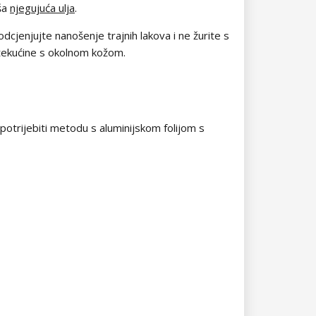
aša
njegujuća ulja
.
odcjenjujte nanošenje trajnih lakova i ne žurite s
j tekućine s okolnom kožom.
upotrijebiti metodu s aluminijskom folijom s