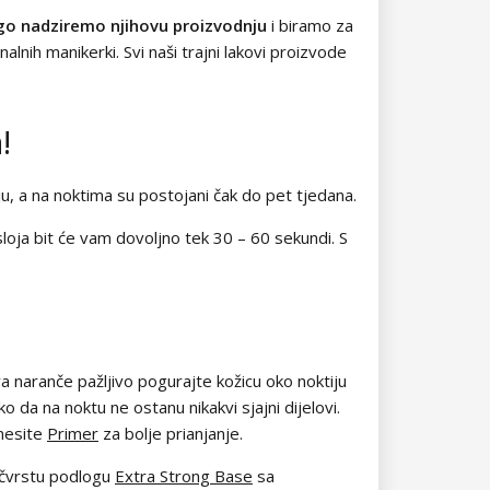
go nadziremo njihovu proizvodnju
i biramo za
alnih manikerki. Svi naši trajni lakovi proizvode
!
ju, a na noktima su postojani čak do pet tjedana.
oja bit će vam dovoljno tek 30 – 60 sekundi. S
a naranče pažljivo pogurajte kožicu oko noktiju
o da na noktu ne ostanu nikakvi sjajni dijelovi.
anesite
Primer
za bolje prianjanje.
 čvrstu podlogu
Extra Strong Base
sa