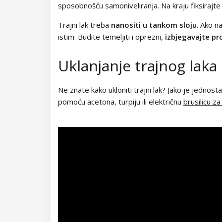
Kolekcija Lovely Kiss
Kolekcija Party Animal
sposobnošću samoniveliranja. Na kraju fiksirajt
Manikura
Mliječne tipse
Gel naljepnice - Gel Stickers
Pomagala za uklanjanje trajnog laka
Regeneracija i njega noktiju
Keramičke freze
Kolekcija Magic Winter
Trajni lak treba
nanositi u tankom sloju
. Ako n
Kolekcija Glitter Flash
Posude za manikuru
Pedikura
Transparentne tipse / Prozirne
Acetoni
Njegujući lakovi i kondicioneri
Ukrašavanje noktiju i Nail Art
istim. Budite temeljiti i oprezni,
izbjegavajte pro
Setovi freza
tipse
Kolekcija Old Passion
Škarice i kliješta za manikuru
Turpije, polirne turpije i polirni
Dezinfekcija
Njegujuća ulja
3D ukrašavanje noktiju
Dekorativna i kozmetika za tijelo
Uklanjanje trajnog laka
Ostale freze a nastavci
Gel tipse
blokovi
Kolekcija Rainbow Tones
Podloge za manikuru
Cleaneri - odmašćivači za nokte
Baby Boomer Airbrush
Kozmetički setovi
Depilacija
Turpije
Pomagala za ukrašavanje
Šabloni za nokte
Ne znate kako ukloniti trajni lak? Jako je jednost
Kolekcija Beach Party
pomoću acetona, turpiju ili električnu
brusilicu z
Pribor za njegu kožice oko noktiju
Čistači kistova
Zimski i božićni motivi
Njega ruku
Grijači za vosak
Trepavice i obrve
Zebre Premium
Polirni blokovi
Kistovi za modeliranje noktiju
Kolekcija Pure Elegance
Ljepila za nokte
Pigmenti za nokte
Njega nogu
Voskovi i paste za depilaciju
Regenerirajuće ulje za trepavice i
Poklon kartice
Jednokratne turpije
Turpije za poliranje
Setovi kistova
Poklon kartice
obrve
Kolekcija Pastel Candy
Silver Mirror
Liquidi za akril / Tekućine za akril
Glitter ukrasi
Njega tijela
Ulja za depilaciju
Staklene turpije
Kistovi za akril
Uzorci i stalci
Produljivanje trepavica
Kolekcija New York City
Aurora
Fairy
Primeri
Metoda štampanja na noktima
Parafinski tretman
Pribor za depilaciju
Turpije za stopala
Kistovi za gel
Ekstenzijama trepavica
Ostala pomagala
Bojenje trepavica i obrva
Kolekcija Army Lady
Electric Effect
Galaxy Glitters
Pribor za metodu štampanja na
Sredstva za uklanjanje lakova /
Pigmenti u boji
Njega kože lica
Druge turpije
Silk
Kistovi za prašinu
Ljepila za trepavice
Boje za trepavice i obrve
Škarice i kliješta za manikuru
Kolekcija Chocolate Box
noktima
Odstranjivači laka
Unicorn Vibe
Glitter Queen
Nakit za nokte
P.Shine