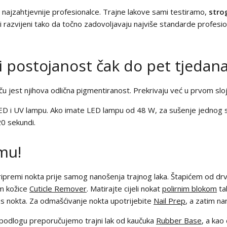
 za najzahtjevnije profesionalce. Trajne lakove sami testiramo,
stro
i i razvijeni tako da točno zadovoljavaju najviše standarde profesion
 postojanost čak do pet tjedana
ču jest njihova odlična pigmentiranost. Prekrivaju već u prvom slo
ED i UV lampu. Ako imate LED lampu od 48 W, za sušenje jednog sl
0 sekundi.
mu!
 pripremi nokta prije samog nanošenja trajnog laka. Štapićem od drv
m kožice
Cuticle Remover
. Matirajte cijeli nokat
polirnim blokom
tak
ka s nokta. Za odmašćivanje nokta upotrijebite
Nail Prep
, a zatim n
u podlogu preporučujemo trajni lak od kaučuka
Rubber Base
, a kao