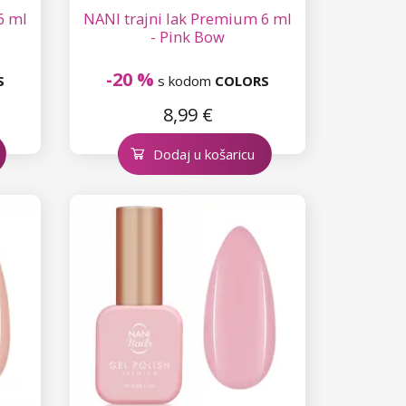
6 ml
NANI trajni lak Premium 6 ml
- Pink Bow
-20 %
S
s kodom
COLORS
8,99 €
Dodaj u košaricu