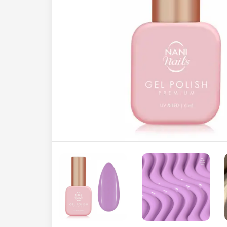
Hard Base Cover
Kolekcija Neon Vibes
Završni trajni lakovi
Hard Base Cover 7in1
Kolekcija Glitter Flash
Extra strong Base Cover
Kolekcija Glow On
Rubber Base Cover
Kolekcija Rebelious
Polyakril Base Cover
Kolekcija Forest Echoes
Kolekcija Seasonal Whispers
Kolekcija Unicorn
Kolekcija Fairytale
Kolekcija Luminous Legends
One Step trajni lakovi