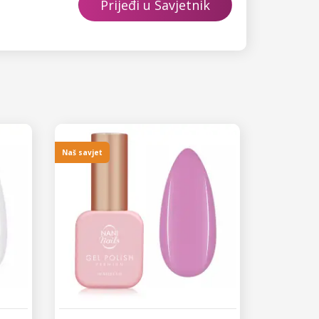
Prijeđi u Savjetnik
Naš savjet