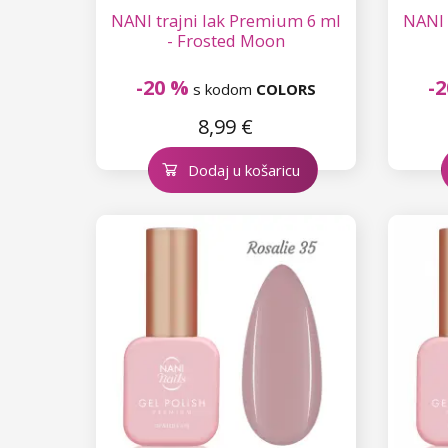
NANI trajni lak Premium 6 ml
NANI 
- Frosted Moon
-20 %
-
s kodom
COLORS
8,99 €
Dodaj u košaricu