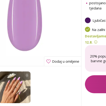
postojano
tjedana
Ljubičas
Na zalihi
Dostavljamo 
12.8.
20% popu
barvne ge
Dodaj u omiljene