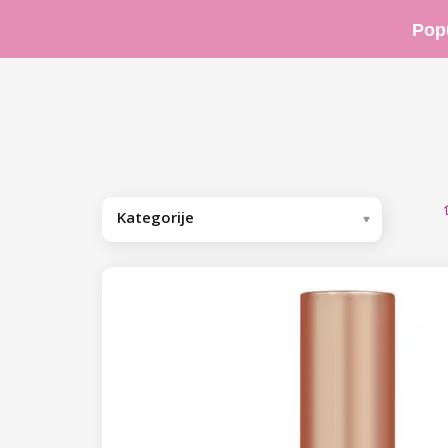
Pop
Kategorije
Preporučujemo
Trajni lakovi
Bazni/završni trajni lakovi
Bazni trajni lakovi
Trajni lakovi u boji
Cover Base trajni lakovi
NANI trajni lakovi Premium