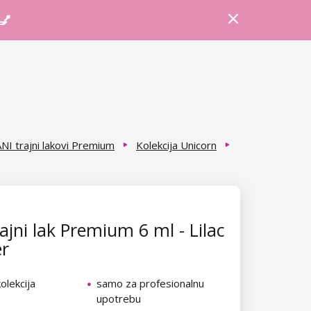
Prijava
Košarica
Savjeti
 💅
NI trajni lakovi Premium
Kolekcija Unicorn
ajni lak Premium 6 ml - Lilac
r
olekcija
samo za profesionalnu
upotrebu